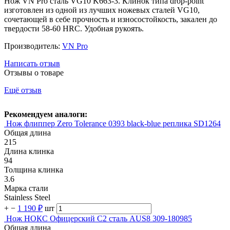
Нож VN Pro сталь VG10 K663-3. Клинок типа drop-point
изготовлен из одной из лучших ножевых сталей VG10,
сочетающей в себе прочность и износостойкость, закален до
твердости 58-60 HRC. Удобная рукоять.
Производитель:
VN Pro
Написать отзыв
Отзывы о товаре
Ещё отзыв
Рекомендуем аналоги:
Нож флиппер Zero Tolerance 0393 black-blue реплика SD1264
Общая длина
215
Длина клинка
94
Толщина клинка
3.6
Марка стали
Stainless Steel
+
−
1 190 ₽
шт
Нож НОКС Офицерский С2 сталь AUS8 309-180985
Общая длина