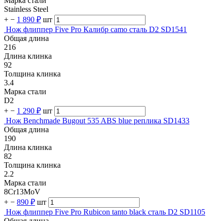
Марка стали
Stainless Steel
+
−
1 890 ₽
шт
Нож флиппер Five Pro Калибр camo сталь D2 SD1541
Общая длина
216
Длина клинка
92
Толщина клинка
3.4
Марка стали
D2
+
−
1 290 ₽
шт
Нож Benchmade Bugout 535 ABS blue реплика SD1433
Общая длина
190
Длина клинка
82
Толщина клинка
2.2
Марка стали
8Cr13MoV
+
−
890 ₽
шт
Нож флиппер Five Pro Rubicon tanto black сталь D2 SD1105
Общая длина