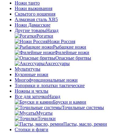
Ножи танто
Ножи выживания
Скрытого ношения
Алмазная сталь ХВ5
Ножи Дамасские
Другие товары
Назад
Рогатки
Ножи Россия
Рыбацкие ножи
Филейные ножи
Опасные бритвы
Аксессуары
Мультитулы
Кухонные ножи
Многофункциональные ножи
Топорики и лопатки тактические
Ножны и чехлы
Все для заточки
Назад
Бруски и камни
Точильные системы
Мусаты
Точилки
Пасты, масло, ремни
Стопки и фляги