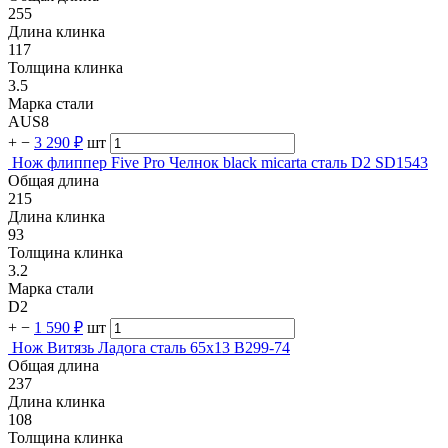
255
Длина клинка
117
Толщина клинка
3.5
Марка стали
AUS8
+
−
3 290 ₽
шт
Нож флиппер Five Pro Челнок black micarta сталь D2 SD1543
Общая длина
215
Длина клинка
93
Толщина клинка
3.2
Марка стали
D2
+
−
1 590 ₽
шт
Нож Витязь Ладога cталь 65х13 B299-74
Общая длина
237
Длина клинка
108
Толщина клинка