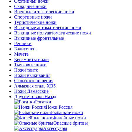
Охотничьи ножи
Складные ножи
Военные и тактические ножи
Спортивные ножи
Туристические ножи
Выкидные автоматические ножи
Выкидные полуавтоматические ножи
Выкидные фронтальные
Реплики
Балисонги
Мачете
Керамбиты ножи
Тычковые ножи
Ножи танто
Ножи выживания
Скрытого ношения
Алмазная сталь ХВ5
Ножи Дамасские
Другие товары
Назад
Рогатки
Ножи Россия
Рыбацкие ножи
Филейные ножи
Опасные бритвы
Аксессуары