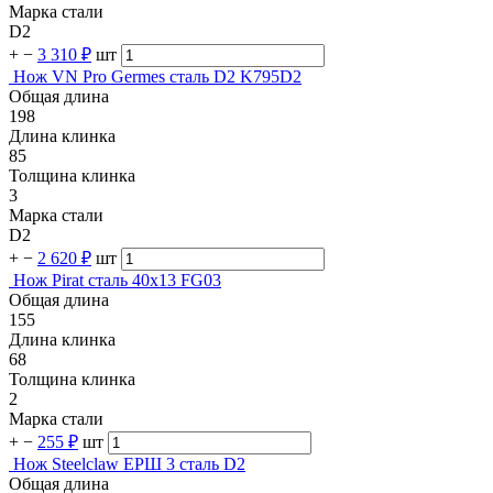
Марка стали
D2
+
−
3 310 ₽
шт
Нож VN Pro Germes cталь D2 K795D2
Общая длина
198
Длина клинка
85
Толщина клинка
3
Марка стали
D2
+
−
2 620 ₽
шт
Нож Pirat сталь 40х13 FG03
Общая длина
155
Длина клинка
68
Толщина клинка
2
Марка стали
+
−
255 ₽
шт
Нож Steelclaw ЕРШ 3 сталь D2
Общая длина