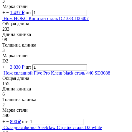
3
Марка стали
+
−
1 437 ₽
шт
Нож НОКС Капитан сталь D2 333-100407
Общая длина
233
Длина клинка
98
Толщина клинка
3
Марка стали
D2
+
−
3 830 ₽
шт
Нож складной Five Pro Клещ black сталь 440 SD3088
Общая длина
155
Длина клинка
6
Толщина клинка
2
Марка стали
440
+
−
890 ₽
шт
Складная финка Steelclaw Страйк сталь D2 white