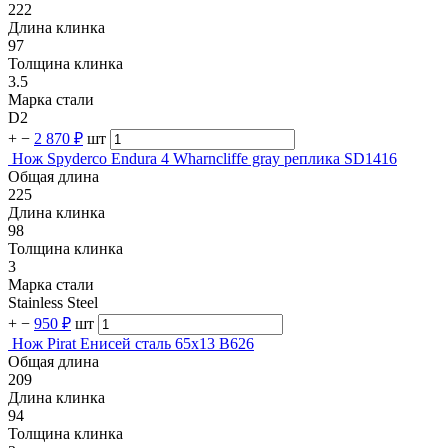
222
Длина клинка
97
Толщина клинка
3.5
Марка стали
D2
+
−
2 870 ₽
шт
Нож Spyderco Endura 4 Wharncliffe gray реплика SD1416
Общая длина
225
Длина клинка
98
Толщина клинка
3
Марка стали
Stainless Steel
+
−
950 ₽
шт
Нож Pirat Енисей сталь 65х13 B626
Общая длина
209
Длина клинка
94
Толщина клинка