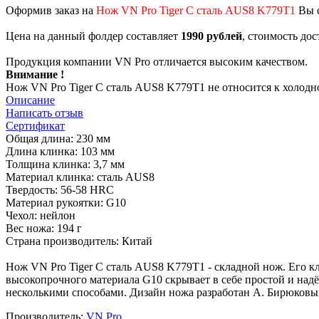
Оформив заказ на
Нож VN Pro Tiger C сталь AUS8 K779T1
Вы с
Цена на данный фолдер составляет
1990 рублей
, стоимость до
Продукция компании VN Pro отличается высоким качеством.
Внимание !
Нож VN Pro Tiger C сталь AUS8 K779T1 не относится к холодн
Описание
Написать отзыв
Сертификат
Общая длина: 230 мм
Длина клинка: 103 мм
Толщина клинка: 3,7 мм
Материал клинка: сталь AUS8
Твердость: 56-58 HRC
Материал рукоятки: G10
Чехол: нейлон
Вес ножа: 194 г
Страна производитель: Китай
Нож VN Pro Tiger C сталь AUS8 K779T1 - складной нож. Его 
высокопрочного материала G10 скрывает в себе простой и над
несколькими способами. Дизайн ножа разработан А. Бирюковы
Производитель:
VN Pro