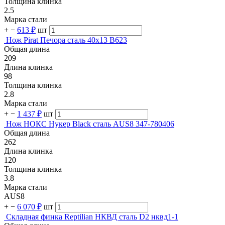
Толщина клинка
2.5
Марка стали
+
−
613 ₽
шт
Нож Pirat Печора сталь 40х13 B623
Общая длина
209
Длина клинка
98
Толщина клинка
2.8
Марка стали
+
−
1 437 ₽
шт
Нож НОКС Нукер Black сталь AUS8 347-780406
Общая длина
262
Длина клинка
120
Толщина клинка
3.8
Марка стали
AUS8
+
−
6 070 ₽
шт
Складная финка Reptilian НКВД сталь D2 нквд1-1