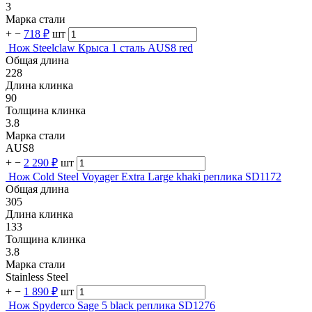
3
Марка стали
+
−
718 ₽
шт
Нож Steelclaw Крыса 1 сталь AUS8 red
Общая длина
228
Длина клинка
90
Толщина клинка
3.8
Марка стали
AUS8
+
−
2 290 ₽
шт
Нож Cold Steel Voyager Extra Large khaki реплика SD1172
Общая длина
305
Длина клинка
133
Толщина клинка
3.8
Марка стали
Stainless Steel
+
−
1 890 ₽
шт
Нож Spyderco Sage 5 black реплика SD1276