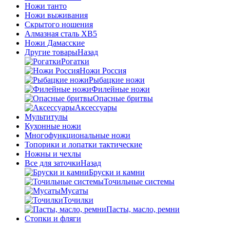
Ножи танто
Ножи выживания
Скрытого ношения
Алмазная сталь ХВ5
Ножи Дамасские
Другие товары
Назад
Рогатки
Ножи Россия
Рыбацкие ножи
Филейные ножи
Опасные бритвы
Аксессуары
Мультитулы
Кухонные ножи
Многофункциональные ножи
Топорики и лопатки тактические
Ножны и чехлы
Все для заточки
Назад
Бруски и камни
Точильные системы
Мусаты
Точилки
Пасты, масло, ремни
Стопки и фляги