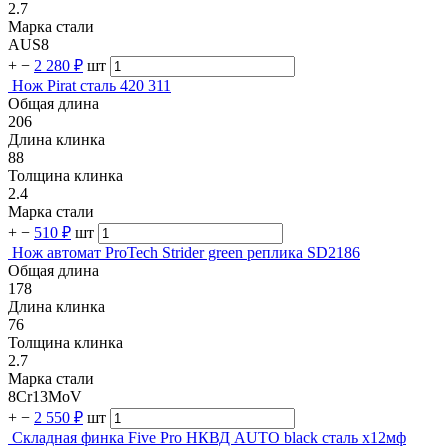
2.7
Марка стали
AUS8
+
−
2 280 ₽
шт
Нож Pirat сталь 420 311
Общая длина
206
Длина клинка
88
Толщина клинка
2.4
Марка стали
+
−
510 ₽
шт
Нож автомат ProTech Strider green реплика SD2186
Общая длина
178
Длина клинка
76
Толщина клинка
2.7
Марка стали
8Cr13MoV
+
−
2 550 ₽
шт
Складная финка Five Pro НКВД AUTO black сталь х12мф