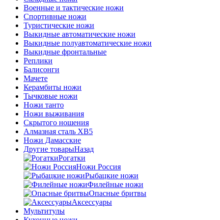
Военные и тактические ножи
Спортивные ножи
Туристические ножи
Выкидные автоматические ножи
Выкидные полуавтоматические ножи
Выкидные фронтальные
Реплики
Балисонги
Мачете
Керамбиты ножи
Тычковые ножи
Ножи танто
Ножи выживания
Скрытого ношения
Алмазная сталь ХВ5
Ножи Дамасские
Другие товары
Назад
Рогатки
Ножи Россия
Рыбацкие ножи
Филейные ножи
Опасные бритвы
Аксессуары
Мультитулы
Кухонные ножи