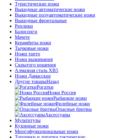
Туристические ножи
Выкидные автоматические ножи
Выкидные полуавтоматические ножи
Выкидные фронтальные
Реплики
Балисонги
Мачете
Керамбиты ножи
Тычковые ножи
Ножи танто
Ножи выживания
Скрытого ношения
Алмазная сталь ХВ5
Ножи Дамасские
Другие товары
Назад
Рогатки
Ножи Россия
Рыбацкие ножи
Филейные ножи
Опасные бритвы
Аксессуары
Мультитулы
Кухонные ножи
Многофункциональные ножи
Топорики и лопатки тактические