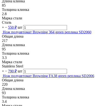
Длина клинка
85
Толщина клинка
2.8
Марка стали
Сталь
+
−
550 ₽
шт
Нож полуавтомат Browning 364 green реплика SD2060
Общая длина
217
Длина клинка
95
Толщина клинка
3.3
Марка стали
Stainless Steel
+
−
790 ₽
шт
Нож полуавтомат Browning FA38 green реплика SD2006
Общая длина
220
Длина клинка
93
Толщина клинка
3.4
Марка стали