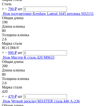
Сталь
+
−
790 ₽
шт
Нож полуавтомат Kershaw Lateral 1645 реплика SD2151
Общая длина
190
Длина клинка
80
Толщина клинка
2.6
Марка стали
8Cr13MoV
+
−
990 ₽
шт
Нож Мастер К сталь 420 M9633
Общая длина
200
Длина клинка
80
Толщина клинка
2.6
Марка стали
420
+
−
470 ₽
шт
Нож Чёткий расклад MASTER сталь 440 A-236
Общая длина