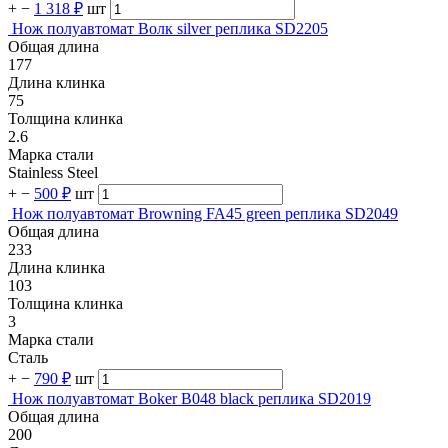
+
−
1 318 ₽
шт
Нож полуавтомат Волк silver реплика SD2205
Общая длина
177
Длина клинка
75
Толщина клинка
2.6
Марка стали
Stainless Steel
+
−
500 ₽
шт
Нож полуавтомат Browning FA45 green реплика SD2049
Общая длина
233
Длина клинка
103
Толщина клинка
3
Марка стали
Сталь
+
−
790 ₽
шт
Нож полуавтомат Boker B048 black реплика SD2019
Общая длина
200