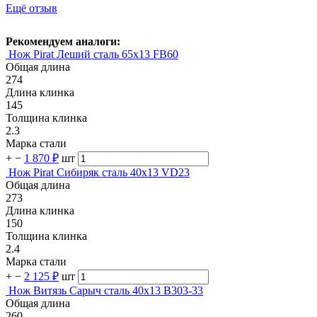
Ещё отзыв
Рекомендуем аналоги:
Нож Pirat Леший сталь 65х13 FB60
Общая длина
274
Длина клинка
145
Толщина клинка
2.3
Марка стали
+
−
1 870 ₽
шт
Нож Pirat Сибиряк сталь 40х13 VD23
Общая длина
273
Длина клинка
150
Толщина клинка
2.4
Марка стали
+
−
2 125 ₽
шт
Нож Витязь Сарыч cталь 40х13 B303-33
Общая длина
260