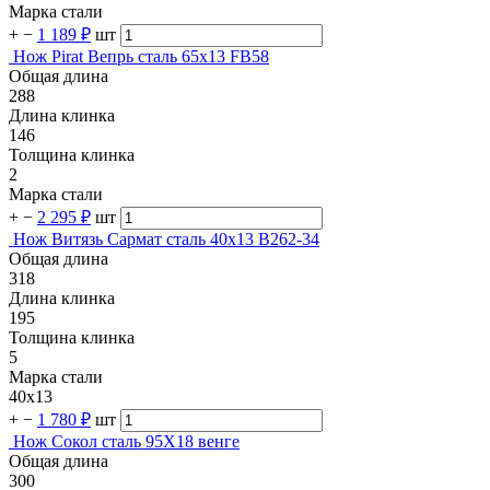
Марка стали
+
−
1 189 ₽
шт
Нож Pirat Вепрь сталь 65х13 FB58
Общая длина
288
Длина клинка
146
Толщина клинка
2
Марка стали
+
−
2 295 ₽
шт
Нож Витязь Сармат сталь 40х13 B262-34
Общая длина
318
Длина клинка
195
Толщина клинка
5
Марка стали
40х13
+
−
1 780 ₽
шт
Нож Сокол сталь 95Х18 венге
Общая длина
300