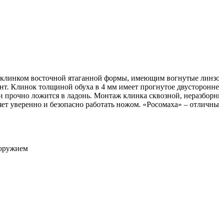
клинком восточной ятаганной формы, имеющим вогнутые линзо
нт. Клинок толщиной обуха в 4 мм имеет прогнутое двусторонне
и прочно ложится в ладонь. Монтаж клинка сквозной, неразбор
яет уверенно и безопасно работать ножом. «Росомаха» ‒ отличны
 оружием