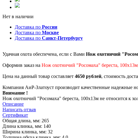
Нет в наличии
Доставка по
России
Доставка по
Москве
Доставка по
Санкт-Петербургу
Удачная охота обеспечена, если с Вами
Нож охотничий "Росома
Оформив заказ на
Нож охотничий "Росомаха" береста, 100х13м
Цена на данный товар составляет
4650 рублей
, стоимость дост
Компания АиР-Златоуст производит качественные надежные но
Внимание !
Нож охотничий "Росомаха" береста, 100х13м не относится к х
Описание
Написать отзыв
Сертификат
Общая длина, мм: 265
Длина клинка, мм: 140
Ширина клинка, мм: 32
Толщина обуха клинка, мм: 4,0