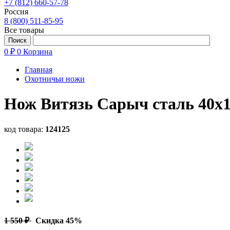
+7 (812) 660-57-78
Россия
8 (800) 511-85-95
Все товары
0 ₽
0
Корзина
Главная
Охотничьи ножи
Нож Витязь Сарыч cталь 40х1
код товара:
124125
1 550 ₽
Скидка 45%