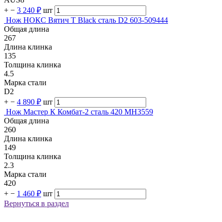
+
−
3 240 ₽
шт
Нож НОКС Вятич Т Black сталь D2 603-509444
Общая длина
267
Длина клинка
135
Толщина клинка
4.5
Марка стали
D2
+
−
4 890 ₽
шт
Нож Мастер К Комбат-2 сталь 420 MH3559
Общая длина
260
Длина клинка
149
Толщина клинка
2.3
Марка стали
420
+
−
1 460 ₽
шт
Вернуться в раздел