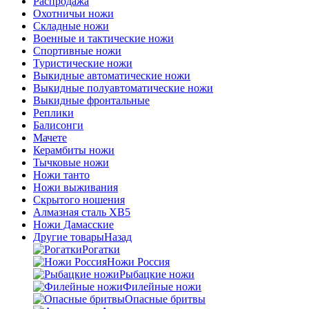
Распродажа
Охотничьи ножи
Складные ножи
Военные и тактические ножи
Спортивные ножи
Туристические ножи
Выкидные автоматические ножи
Выкидные полуавтоматические ножи
Выкидные фронтальные
Реплики
Балисонги
Мачете
Керамбиты ножи
Тычковые ножи
Ножи танто
Ножи выживания
Скрытого ношения
Алмазная сталь ХВ5
Ножи Дамасские
Другие товары
Назад
Рогатки
Ножи Россия
Рыбацкие ножи
Филейные ножи
Опасные бритвы