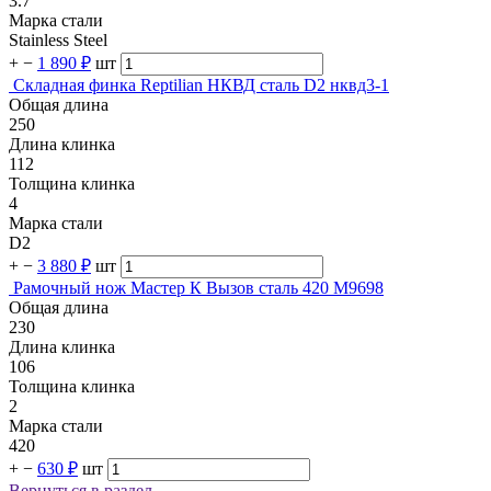
3.7
Марка стали
Stainless Steel
+
−
1 890 ₽
шт
Складная финка Reptilian НКВД сталь D2 нквд3-1
Общая длина
250
Длина клинка
112
Толщина клинка
4
Марка стали
D2
+
−
3 880 ₽
шт
Рамочный нож Мастер К Вызов сталь 420 M9698
Общая длина
230
Длина клинка
106
Толщина клинка
2
Марка стали
420
+
−
630 ₽
шт
Вернуться в раздел