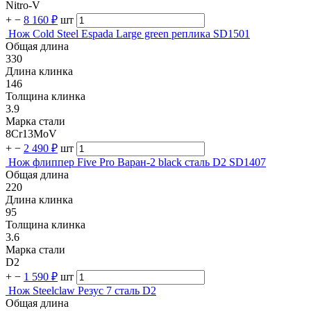
Nitro-V
+
−
8 160 ₽
шт
Нож Cold Steel Espada Large green реплика SD1501
Общая длина
330
Длина клинка
146
Толщина клинка
3.9
Марка стали
8Cr13MoV
+
−
2 490 ₽
шт
Нож флиппер Five Pro Варан-2 black сталь D2 SD1407
Общая длина
220
Длина клинка
95
Толщина клинка
3.6
Марка стали
D2
+
−
1 590 ₽
шт
Нож Steelclaw Резус 7 сталь D2
Общая длина