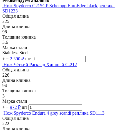
Рекомендуем аналоги:
Нож Spyderco C215GP Schempp EuroEdge black реплика
SD1233
Общая длина
225
Длина клинка
98
Толщина клинка
3.6
Марка стали
Stainless Steel
+
−
2 390 ₽
шт
Нож Чёткий Расклад Хищный C-212
Общая длина
226
Длина клинка
94
Толщина клинка
3
Марка стали
+
−
972 ₽
шт
Нож Spyderco Endura 4 grey scandi реплика SD1113
Общая длина
222
Длина клинка