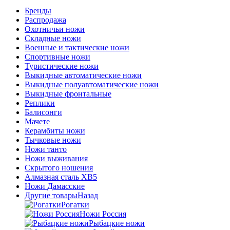
Бренды
Распродажа
Охотничьи ножи
Складные ножи
Военные и тактические ножи
Спортивные ножи
Туристические ножи
Выкидные автоматические ножи
Выкидные полуавтоматические ножи
Выкидные фронтальные
Реплики
Балисонги
Мачете
Керамбиты ножи
Тычковые ножи
Ножи танто
Ножи выживания
Скрытого ношения
Алмазная сталь ХВ5
Ножи Дамасские
Другие товары
Назад
Рогатки
Ножи Россия
Рыбацкие ножи