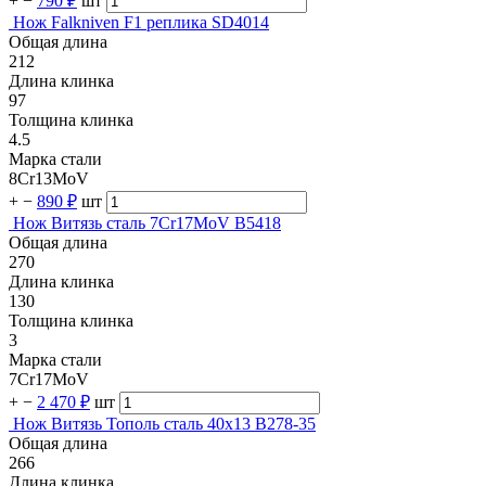
+
−
790 ₽
шт
Нож Falkniven F1 реплика SD4014
Общая длина
212
Длина клинка
97
Толщина клинка
4.5
Марка стали
8Cr13MoV
+
−
890 ₽
шт
Нож Витязь сталь 7Cr17MoV B5418
Общая длина
270
Длина клинка
130
Толщина клинка
3
Марка стали
7Cr17MoV
+
−
2 470 ₽
шт
Нож Витязь Тополь сталь 40х13 B278-35
Общая длина
266
Длина клинка