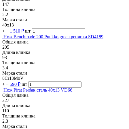
147
Толщина клинка
2.2
Марка стали
40х13
+
−
1 510 ₽
шт
Нож Benchmade 200 Puukko green реплика SD4189
Общая длина
205
Длина клинка
93
Толщина клинка
3.4
Марка стали
8Cr13MoV
+
−
590 ₽
шт
Нож Pirat Рыбак сталь 40х13 VD66
Общая длина
227
Длина клинка
110
Толщина клинка
2.3
Марка стали