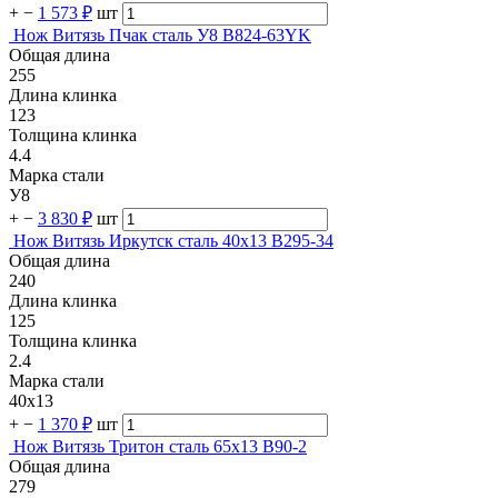
+
−
1 573 ₽
шт
Нож Витязь Пчак сталь У8 B824-63YK
Общая длина
255
Длина клинка
123
Толщина клинка
4.4
Марка стали
У8
+
−
3 830 ₽
шт
Нож Витязь Иркутск сталь 40х13 B295-34
Общая длина
240
Длина клинка
125
Толщина клинка
2.4
Марка стали
40х13
+
−
1 370 ₽
шт
Нож Витязь Тритон сталь 65х13 B90-2
Общая длина
279