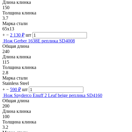
Длина клинка
150
Толщина клинка
3.7
Марка стали
65х13
+
−
2 130 ₽
шт
Нож Gerber 1638E реплика SD4008
Общая длина
240
Длина клинка
115
Толщина клинка
2.8
Марка стали
Stainless Steel
+
−
590 ₽
шт
Нож Spyderco Enuff 2 Leaf beige реплика SD4160
Общая длина
200
Длина клинка
100
Толщина клинка
3.2