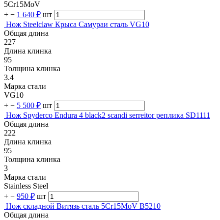
5Cr15MoV
+
−
1 640 ₽
шт
Нож Steelclaw Крыса Самураи сталь VG10
Общая длина
227
Длина клинка
95
Толщина клинка
3.4
Марка стали
VG10
+
−
5 500 ₽
шт
Нож Spyderco Endura 4 black2 scandi serreitor реплика SD1111
Общая длина
222
Длина клинка
95
Толщина клинка
3
Марка стали
Stainless Steel
+
−
950 ₽
шт
Нож складной Витязь сталь 5Cr15MoV B5210
Общая длина