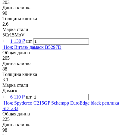
203
Длина клинка
90
Толщина клинка
2.6
Марка стали
5Cr15MoV
+
−
1 130 ₽
шт
Нож Витязь дамаск B5297D
Общая длина
205
Длина клинка
88
Толщина клинка
3.1
Марка стали
Дамаск
+
−
6 110 ₽
шт
Нож Spyderco C215GP Schempp EuroEdge black реплика
SD1233
Общая длина
225
Длина клинка
98