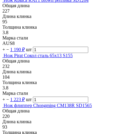
Нож Крыса RAT1 brown реплика SD1204
Общая длина
227
Длина клинка
95
Толщина клинка
3.8
Марка стали
AUS8
+
−
1 190 ₽
шт
Нож Pirat Сокол сталь 65х13 S155
Общая длина
232
Длина клинка
104
Толщина клинка
3.8
Марка стали
+
−
1 223 ₽
шт
Нож флиппер Chongming CM138R SD1565
Общая длина
220
Длина клинка
93
Толщина клинка