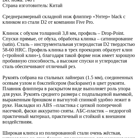
Страна изготовитель: Китай
Среднеразмерный складной нож флиппер «Унтер» black с
клинком из стали D2 от компании Five Pro.
Клинок с обухом толщиной 3,8 мм, профиль – Drop-Point.
Спуски прямые, от обуха, обработка клинка – сатинирование
(satin). Сталь – инструментальная углеродистая D2 твердостью
58-60 HRC. Профиль клинка в трех проекциях образует клин
(«тройной клин»), благодаря такой форме нож имеет хорошую
пробивную способность, а высокие спуски и углеродистая
сталь обеспечивают отличный рез.
Рукоять собрана на стальных лайнерах (1.5 мм), соединенных
осевым узлом и бэкспейсером (backspaser) в цвет рукояти.
Плавник флиппера в раскрытом виде выполняет роль упора
для руки. Рукоять среднего размера с подпальцевой выемкой,
выраженным брюшком и выгнутой спинкой удобно лежит в
руке. Накладки из ABS --пластика с цепкой поперечной
насечкой, фаски аккуратно сняты. АБС-пластик – недорогой
практичный материал, практичный и стойкий к внешним
воздействиям.
Широкая клипса из полированной стали очень жёсткая,