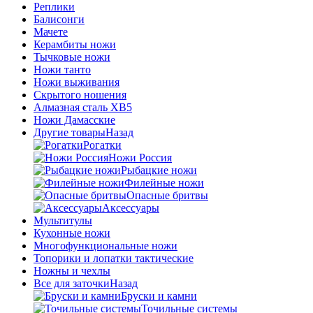
Реплики
Балисонги
Мачете
Керамбиты ножи
Тычковые ножи
Ножи танто
Ножи выживания
Скрытого ношения
Алмазная сталь ХВ5
Ножи Дамасские
Другие товары
Назад
Рогатки
Ножи Россия
Рыбацкие ножи
Филейные ножи
Опасные бритвы
Аксессуары
Мультитулы
Кухонные ножи
Многофункциональные ножи
Топорики и лопатки тактические
Ножны и чехлы
Все для заточки
Назад
Бруски и камни
Точильные системы