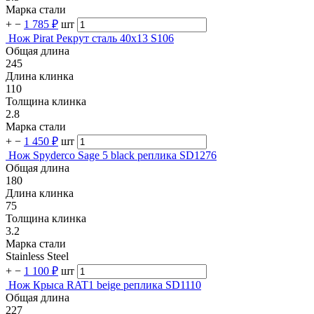
Марка стали
+
−
1 785 ₽
шт
Нож Pirat Рекрут сталь 40х13 S106
Общая длина
245
Длина клинка
110
Толщина клинка
2.8
Марка стали
+
−
1 450 ₽
шт
Нож Spyderco Sage 5 black реплика SD1276
Общая длина
180
Длина клинка
75
Толщина клинка
3.2
Марка стали
Stainless Steel
+
−
1 100 ₽
шт
Нож Крыса RAT1 beige реплика SD1110
Общая длина
227