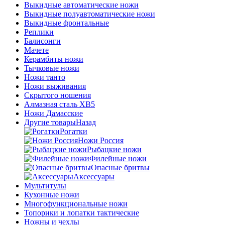
Выкидные автоматические ножи
Выкидные полуавтоматические ножи
Выкидные фронтальные
Реплики
Балисонги
Мачете
Керамбиты ножи
Тычковые ножи
Ножи танто
Ножи выживания
Скрытого ношения
Алмазная сталь ХВ5
Ножи Дамасские
Другие товары
Назад
Рогатки
Ножи Россия
Рыбацкие ножи
Филейные ножи
Опасные бритвы
Аксессуары
Мультитулы
Кухонные ножи
Многофункциональные ножи
Топорики и лопатки тактические
Ножны и чехлы