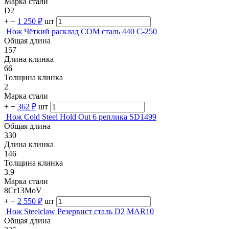
Марка стали
D2
+
−
1 250 ₽
шт
Нож Чёткий расклад СОМ сталь 440 C-250
Общая длина
157
Длина клинка
66
Толщина клинка
2
Марка стали
+
−
362 ₽
шт
Нож Cold Steel Hold Out 6 реплика SD1499
Общая длина
330
Длина клинка
146
Толщина клинка
3.9
Марка стали
8Cr13MoV
+
−
2 550 ₽
шт
Нож Steelclaw Резервист сталь D2 MAR10
Общая длина