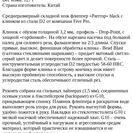
Страна изготовитель: Китай
Среднеразмерный складной нож флиппер «Раптор» black с
клинком из стали D2 от компании Five Pro.
Клинок с обухом толщиной 3,2 мм, профиль – Drop-Point, с
хищной «горбинкой». На обухе нарезана насечка под большой
палец для силового реза, фальшлезвие на 2/3 длины. Спуски
прямые, высокие, финишная обработка клинка - Bead Blast
(галтовка стеклянными шариками) – придает матовый светло-
серый цвет и делает поверхности более прочной. Сталь –
инструментальная углеродистая D2 твердостью 58-60 HRC.
Благодаря форме клинка и острому кончику нож имеет
высокую пробивную способность, а высокие спуски и
углеродистая сталь обеспечивают отличный рез.
Рукоять собрана на стальных лайнерах (1,5 мм), соединенных
осевым узлом и бэкспейсером (backspaser) из G10,
прикрывающем спинку. Плавник флиппера в раскрытом виде
выполняет роль упора для руки. Рукоять выгнутой формы,
удобно ложится в руку. Накладки из стеклотекстолита G10 с
мелкой насечкой обеспечивают надежный хват. G10 – очень
прочный, устойчивый к нагрузкам и агрессивным средам
материал, который практически не изнашивается и не