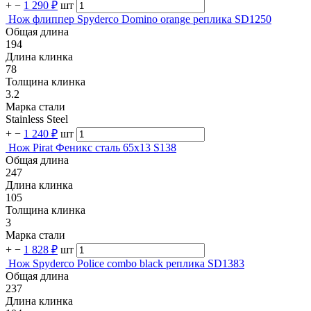
+
−
1 290 ₽
шт
Нож флиппер Spyderco Domino orange реплика SD1250
Общая длина
194
Длина клинка
78
Толщина клинка
3.2
Марка стали
Stainless Steel
+
−
1 240 ₽
шт
Нож Pirat Феникс сталь 65х13 S138
Общая длина
247
Длина клинка
105
Толщина клинка
3
Марка стали
+
−
1 828 ₽
шт
Нож Spyderco Police combo black реплика SD1383
Общая длина
237
Длина клинка