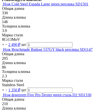
Нож Cold Steel Espada Large green реплика SD1501
Общая длина
330
Длина клинка
146
Толщина клинка
3.9
Марка стали
8Cr13MoV
+
−
2 490 ₽
шт
Нож Benchmade Bailout 537GY black реплика SD1147
Общая длина
205
Длина клинка
86
Толщина клинка
2.3
Марка стали
Stainless Steel
+
−
1 350 ₽
шт
Нож флиппер Five Pro Dexter green сталь D2 SD1330
Общая длина
210
Длина клинка