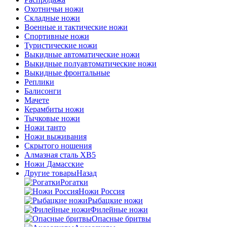
Охотничьи ножи
Складные ножи
Военные и тактические ножи
Спортивные ножи
Туристические ножи
Выкидные автоматические ножи
Выкидные полуавтоматические ножи
Выкидные фронтальные
Реплики
Балисонги
Мачете
Керамбиты ножи
Тычковые ножи
Ножи танто
Ножи выживания
Скрытого ношения
Алмазная сталь ХВ5
Ножи Дамасские
Другие товары
Назад
Рогатки
Ножи Россия
Рыбацкие ножи
Филейные ножи
Опасные бритвы