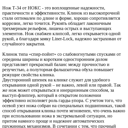
Нож Т-34 от НОКС - это воплощенные надежности,
практичности и эффективности. Клинок из высокопрочной
стали оптимален по длине и форме, хорошо сопротивляется
коррозии, легко точится. Рукоять обладает лаконичным
трехмерным рельефом, лишена острых и выступающих
элементов. Нож снабжен клипсой, легко открывается одной
рукой, а благодаря замку Liner-Lock, надежно застрахован от
случайного закрытия.
Клинок типа «спир-пойнт» со слабовогнутыми спусками от
середины ширины и коротким односторонним долом
представляет прекрасный баланс между прочностью и
резучестью, а полуторная фальшзаточка обуха повышает
режущие свойства клинка.
Двусторонний шпенек на клинке служит для удобного
открывания одной рукой – не важно, левой или правой. Так
же нож может открываться и инерционным способом, за
выступ-флиппер, который в открытом положении
эффективно исполняет роль гарды-упора. С учетом того, что
осевой узел ножа собран на специальных подшипниках, такой
способ открывания клинка почти мгновенен, что очень важно
при использовании ножа в экстремальной ситуации, но
притом намного проще и надежнее автоматических
пружинных механизмов. В сочетании с тем, что прочный