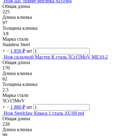
Нож ШГ orange реплика SD1084
Общая длина
225
Длина клинка
97
Толщина клинка
3.8
Марка стали
Stainless Steel
+
−
1 850 ₽
шт
Нож складной Мастер К сталь 5Cr15MoV ME10-2
Общая длина
170
Длина клинка
62
Толщина клинка
2.5
Марка стали
5Cr15MoV
+
−
1 880 ₽
шт
Нож Steelclaw Крыса 1 сталь AUS8 red
Общая длина
228
Длина клинка
90