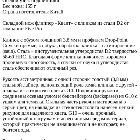
Осевой узел: подшипники
Вес ножа: 155 г
Страна изготовитель: Китай
Складной нож флиппер «Квант» с клинком из стали D2 от
компании Five Pro.
Клинок с обухом толщиной 3,8 мм и профилем Drop-Point.
Спуски прямые, от обуха, обработка клинка – сатинирование
(satin). Сталь – инструментальная углеродистая D2 твердостью
58-60 HRC. Благодаря форме клинка нож имеет хорошую
пробивную способность, а спуски от обуха и углеродистая
сталь обеспечивают отличный рез.
Рукоять ассиметричная: с одной стороны толстый (3,8 мм)
стальной лайнер, выполняющий роль замка клинка, с другой -
плашка из стеклотекстолита G10. Половинки рукояти
соединены осевым узлом и бэкспейсером (backspaser) из G10 с
ушком для темляка. Стальная часть рукояти матирована в
серый цвет, на накладке из стеклотекстолита нанесен цепкий
рисунок для надежного хвата. G10 – очень прочный,
устойчивый к нагрузкам и агрессивным средам материал,
который практически не изнашивается и не выгорает, не
боится воды.