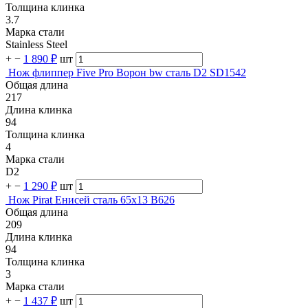
Толщина клинка
3.7
Марка стали
Stainless Steel
+
−
1 890 ₽
шт
Нож флиппер Five Pro Ворон bw сталь D2 SD1542
Общая длина
217
Длина клинка
94
Толщина клинка
4
Марка стали
D2
+
−
1 290 ₽
шт
Нож Pirat Енисей сталь 65х13 B626
Общая длина
209
Длина клинка
94
Толщина клинка
3
Марка стали
+
−
1 437 ₽
шт