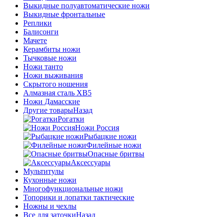
Выкидные полуавтоматические ножи
Выкидные фронтальные
Реплики
Балисонги
Мачете
Керамбиты ножи
Тычковые ножи
Ножи танто
Ножи выживания
Скрытого ношения
Алмазная сталь ХВ5
Ножи Дамасские
Другие товары
Назад
Рогатки
Ножи Россия
Рыбацкие ножи
Филейные ножи
Опасные бритвы
Аксессуары
Мультитулы
Кухонные ножи
Многофункциональные ножи
Топорики и лопатки тактические
Ножны и чехлы
Все для заточки
Назад