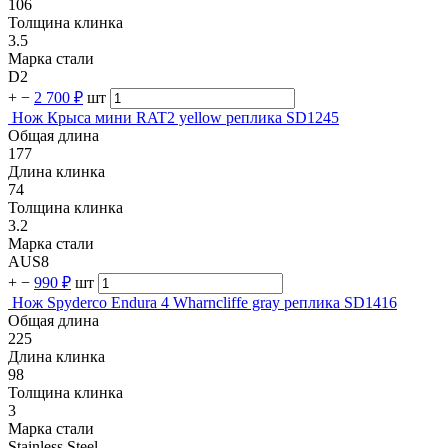
106
Толщина клинка
3.5
Марка стали
D2
+
−
2 700 ₽
шт
Нож Крыса мини RAT2 yellow реплика SD1245
Общая длина
177
Длина клинка
74
Толщина клинка
3.2
Марка стали
AUS8
+
−
990 ₽
шт
Нож Spyderco Endura 4 Wharncliffe gray реплика SD1416
Общая длина
225
Длина клинка
98
Толщина клинка
3
Марка стали
Stainless Steel