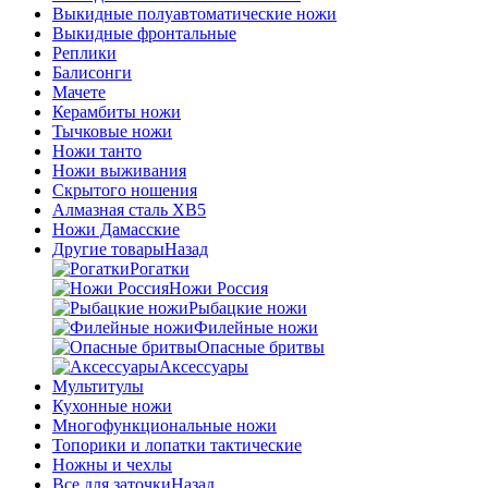
Выкидные полуавтоматические ножи
Выкидные фронтальные
Реплики
Балисонги
Мачете
Керамбиты ножи
Тычковые ножи
Ножи танто
Ножи выживания
Скрытого ношения
Алмазная сталь ХВ5
Ножи Дамасские
Другие товары
Назад
Рогатки
Ножи Россия
Рыбацкие ножи
Филейные ножи
Опасные бритвы
Аксессуары
Мультитулы
Кухонные ножи
Многофункциональные ножи
Топорики и лопатки тактические
Ножны и чехлы
Все для заточки
Назад