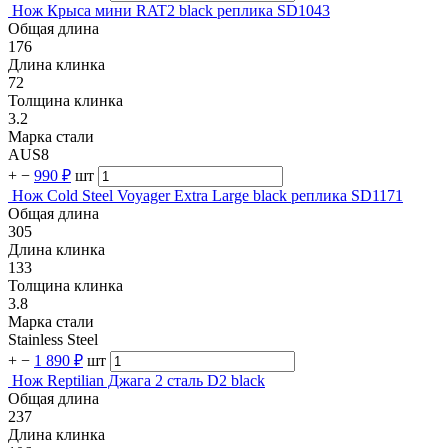
Нож Крыса мини RAT2 black реплика SD1043
Общая длина
176
Длина клинка
72
Толщина клинка
3.2
Марка стали
AUS8
+
−
990 ₽
шт
Нож Cold Steel Voyager Extra Large black реплика SD1171
Общая длина
305
Длина клинка
133
Толщина клинка
3.8
Марка стали
Stainless Steel
+
−
1 890 ₽
шт
Нож Reptilian Джага 2 сталь D2 black
Общая длина
237
Длина клинка