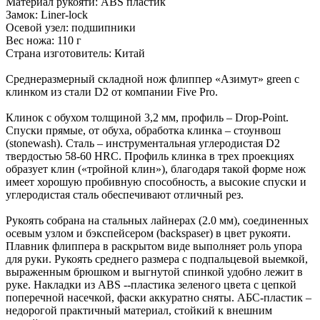
Материал рукояти: ABS пластик
Замок: Liner-lock
Осевой узел: подшипники
Вес ножа: 110 г
Страна изготовитель: Китай
Среднеразмерный складной нож флиппер «Азимут» green с
клинком из стали D2 от компании Five Pro.
Клинок с обухом толщиной 3,2 мм, профиль – Drop-Point.
Спуски прямые, от обуха, обработка клинка – стоунвош
(stonewash). Сталь – инструментальная углеродистая D2
твердостью 58-60 HRC. Профиль клинка в трех проекциях
образует клин («тройной клин»), благодаря такой форме нож
имеет хорошую пробивную способность, а высокие спуски и
углеродистая сталь обеспечивают отличный рез.
Рукоять собрана на стальных лайнерах (2.0 мм), соединенных
осевым узлом и бэкспейсером (backspaser) в цвет рукояти.
Плавник флиппера в раскрытом виде выполняет роль упора
для руки. Рукоять среднего размера с подпальцевой выемкой,
выраженным брюшком и выгнутой спинкой удобно лежит в
руке. Накладки из ABS --пластика зеленого цвета с цепкой
поперечной насечкой, фаски аккуратно сняты. АБС-пластик –
недорогой практичный материал, стойкий к внешним