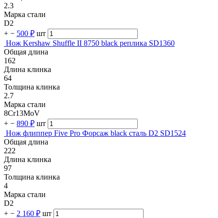
2.3
Марка стали
D2
+
−
500 ₽
шт
Нож Kershaw Shuffle II 8750 black реплика SD1360
Общая длина
162
Длина клинка
64
Толщина клинка
2.7
Марка стали
8Cr13MoV
+
−
890 ₽
шт
Нож флиппер Five Pro Форсаж black сталь D2 SD1524
Общая длина
222
Длина клинка
97
Толщина клинка
4
Марка стали
D2
+
−
2 160 ₽
шт