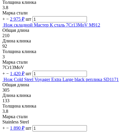
Толщина клинка
3.8
Марка стали
+
−
2 975 ₽
шт
Нож складной Мастер К сталь 7Cr13MoV M912
Общая длина
210
Длина клинка
92
Толщина клинка
3
Марка стали
7Cr13MoV
+
−
1 420 ₽
шт
Нож Cold Steel Voyager Extra Large black реплика SD1171
Общая длина
305
Длина клинка
133
Толщина клинка
3.8
Марка стали
Stainless Steel
+
−
1 890 ₽
шт