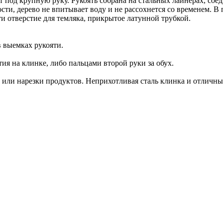
т под крупную руку. Рукоять собрана на стальных лайнерах, со
ти, дерево не впитывает воду и не рассохнется со временем. В
и отверстие для темляка, прикрытое латунной трубкой.
в выемках рукояти.
я на клинке, либо пальцами второй руки за обух.
или нарезки продуктов. Неприхотливая сталь клинка и отличны