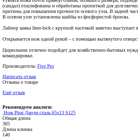
Рукоять ножа почти прямоугольная, большого размера, подойде
(сандал) отшлифованы и обработаны пропиткой для долговечнос
притины для повышения прочности осевого узла. В задней част
В осевом узле установлены шайбы из фосфористой бронзы.
Лайнер замка liner-lock с крупной насечкой заметно выступает 
Открывается нож одной рукой – с помощью вытянутого отверсти
Цирюльник отлично подойдет для хозяйственно-бытовых нужд 
командировке.
Производитель:
Five Pro
Написать отзыв
Отзывы о товаре
Ещё отзыв
Рекомендуем аналоги:
Нож Pirat Данди сталь 65х13 S125
Общая длина
305
Длина клинка
140