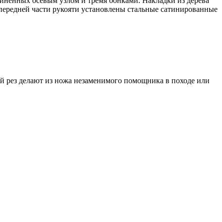
единенных осевым узлом и тремя бонками. Накладки из дерева
 передней части рукояти установлены стальные сатинированные
й рез делают из ножа незаменимого помощника в походе или