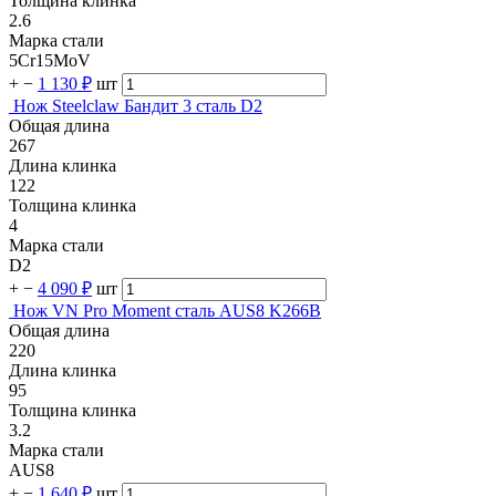
Толщина клинка
2.6
Марка стали
5Cr15MoV
+
−
1 130 ₽
шт
Нож Steelclaw Бандит 3 сталь D2
Общая длина
267
Длина клинка
122
Толщина клинка
4
Марка стали
D2
+
−
4 090 ₽
шт
Нож VN Pro Moment сталь AUS8 K266B
Общая длина
220
Длина клинка
95
Толщина клинка
3.2
Марка стали
AUS8
+
−
1 640 ₽
шт