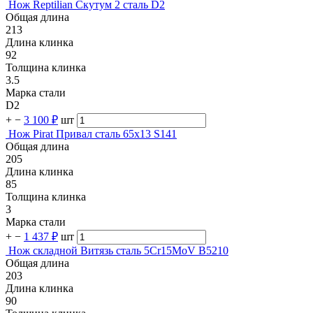
Нож Reptilian Скутум 2 сталь D2
Общая длина
213
Длина клинка
92
Толщина клинка
3.5
Марка стали
D2
+
−
3 100 ₽
шт
Нож Pirat Привал сталь 65х13 S141
Общая длина
205
Длина клинка
85
Толщина клинка
3
Марка стали
+
−
1 437 ₽
шт
Нож складной Витязь сталь 5Cr15MoV B5210
Общая длина
203
Длина клинка
90