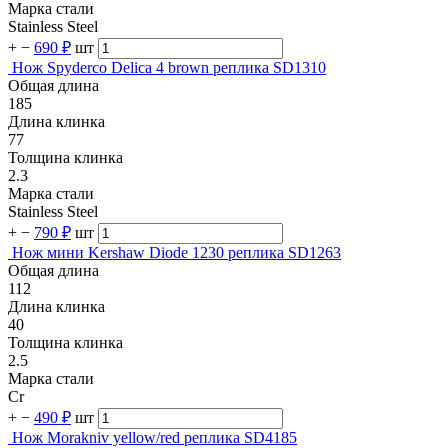
Марка стали
Stainless Steel
+
−
690 ₽
шт
Нож Spyderco Delica 4 brown реплика SD1310
Общая длина
185
Длина клинка
77
Толщина клинка
2.3
Марка стали
Stainless Steel
+
−
790 ₽
шт
Нож мини Kershaw Diode 1230 реплика SD1263
Общая длина
112
Длина клинка
40
Толщина клинка
2.5
Марка стали
Cr
+
−
490 ₽
шт
Нож Morakniv yellow/red реплика SD4185