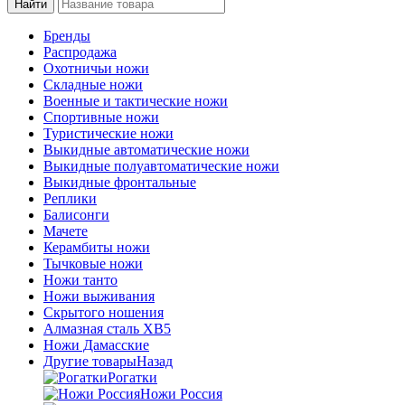
Бренды
Распродажа
Охотничьи ножи
Складные ножи
Военные и тактические ножи
Спортивные ножи
Туристические ножи
Выкидные автоматические ножи
Выкидные полуавтоматические ножи
Выкидные фронтальные
Реплики
Балисонги
Мачете
Керамбиты ножи
Тычковые ножи
Ножи танто
Ножи выживания
Скрытого ношения
Алмазная сталь ХВ5
Ножи Дамасские
Другие товары
Назад
Рогатки
Ножи Россия