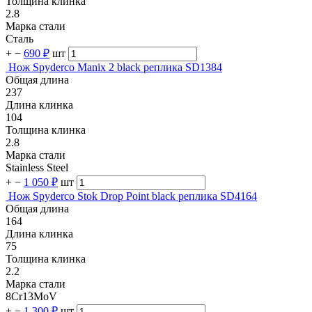
Толщина клинка
2.8
Марка стали
Сталь
+
−
690 ₽
шт
Нож Spyderco Manix 2 black реплика SD1384
Общая длина
237
Длина клинка
104
Толщина клинка
2.8
Марка стали
Stainless Steel
+
−
1 050 ₽
шт
Нож Spyderco Stok Drop Point black реплика SD4164
Общая длина
164
Длина клинка
75
Толщина клинка
2.2
Марка стали
8Cr13MoV
+
−
1 300 ₽
шт