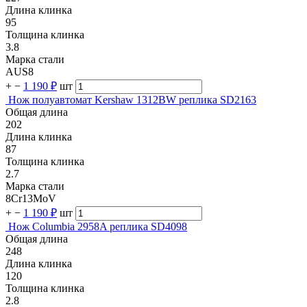
Длина клинка
95
Толщина клинка
3.8
Марка стали
AUS8
+
−
1 190 ₽
шт
Нож полуавтомат Kershaw 1312BW реплика SD2163
Общая длина
202
Длина клинка
87
Толщина клинка
2.7
Марка стали
8Cr13MoV
+
−
1 190 ₽
шт
Нож Columbia 2958A реплика SD4098
Общая длина
248
Длина клинка
120
Толщина клинка
2.8