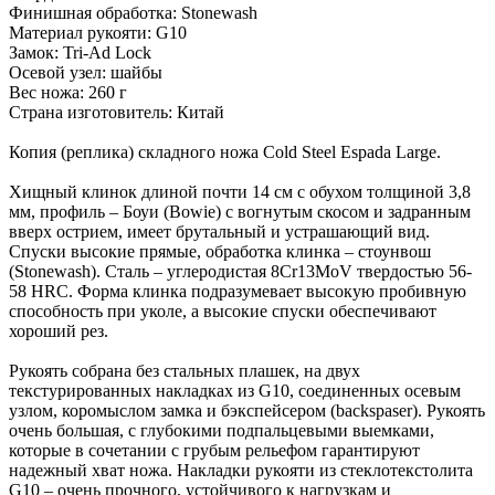
Финишная обработка: Stonewash
Материал рукояти: G10
Замок: Tri-Ad Lock
Осевой узел: шайбы
Вес ножа: 260 г
Страна изготовитель: Китай
Копия (реплика) складного ножа Cold Steel Espada Large.
Хищный клинок длиной почти 14 см с обухом толщиной 3,8
мм, профиль – Боуи (Bowie) с вогнутым скосом и задранным
вверх острием, имеет брутальный и устрашающий вид.
Спуски высокие прямые, обработка клинка – стоунвош
(Stonewash). Сталь – углеродистая 8Cr13MoV твердостью 56-
58 HRC. Форма клинка подразумевает высокую пробивную
способность при уколе, а высокие спуски обеспечивают
хороший рез.
Рукоять собрана без стальных плашек, на двух
текстурированных накладках из G10, соединенных осевым
узлом, коромыслом замка и бэкспейсером (backspaser). Рукоять
очень большая, с глубокими подпальцевыми выемками,
которые в сочетании с грубым рельефом гарантируют
надежный хват ножа. Накладки рукояти из стеклотекстолита
G10 – очень прочного, устойчивого к нагрузкам и