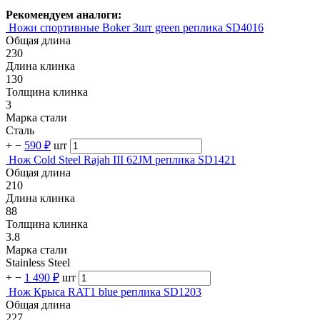
Рекомендуем аналоги:
Ножи спортивные Boker 3шт green реплика SD4016
Общая длина
230
Длина клинка
130
Толщина клинка
3
Марка стали
Сталь
+
−
590 ₽
шт
Нож Cold Steel Rajah III 62JM реплика SD1421
Общая длина
210
Длина клинка
88
Толщина клинка
3.8
Марка стали
Stainless Steel
+
−
1 490 ₽
шт
Нож Крыса RAT1 blue реплика SD1203
Общая длина
227