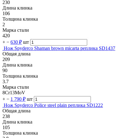
230
Длина клинка
106
Толщина клинка
2
Марка стали
420
+
−
630 ₽
шт
Нож Spyderco Shaman brown micarta реплика SD1437
Общая длина
209
Длина клинка
90
Толщина клинка
3.7
Марка стали
8Cr13MoV
+
−
1 790 ₽
шт
Нож Spyderco Police steel plain реплика SD1222
Общая длина
238
Длина клинка
105
Толщина клинка