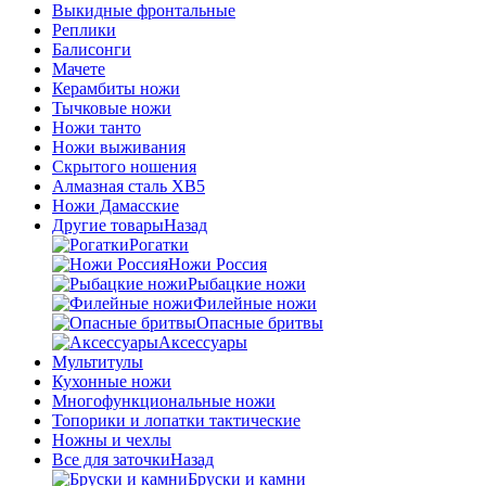
Выкидные фронтальные
Реплики
Балисонги
Мачете
Керамбиты ножи
Тычковые ножи
Ножи танто
Ножи выживания
Скрытого ношения
Алмазная сталь ХВ5
Ножи Дамасские
Другие товары
Назад
Рогатки
Ножи Россия
Рыбацкие ножи
Филейные ножи
Опасные бритвы
Аксессуары
Мультитулы
Кухонные ножи
Многофункциональные ножи
Топорики и лопатки тактические
Ножны и чехлы
Все для заточки
Назад
Бруски и камни