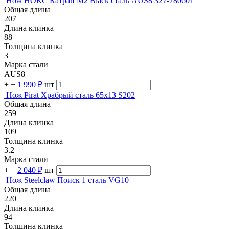
Нож НОКС Катран М2 Black сталь AUS8 327-780601
Общая длина
207
Длина клинка
88
Толщина клинка
3
Марка стали
AUS8
+
−
1 990 ₽
шт
Нож Pirat Храбрый сталь 65х13 S202
Общая длина
259
Длина клинка
109
Толщина клинка
3.2
Марка стали
+
−
2 040 ₽
шт
Нож Steelclaw Поиск 1 сталь VG10
Общая длина
220
Длина клинка
94
Толщина клинка