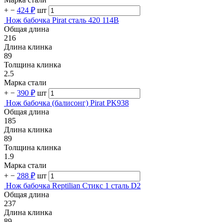
+
−
424 ₽
шт
Нож бабочка Pirat сталь 420 114B
Общая длина
216
Длина клинка
89
Толщина клинка
2.5
Марка стали
+
−
390 ₽
шт
Нож бабочка (балисонг) Pirat PK938
Общая длина
185
Длина клинка
89
Толщина клинка
1.9
Марка стали
+
−
288 ₽
шт
Нож бабочка Reptilian Стикс 1 сталь D2
Общая длина
237
Длина клинка
89