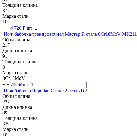
Толщина клинка
3.5
Марка стали
D2
+
−
4 720 ₽
шт
Нож бабочка тренировочная Мастер К сталь 8Cr18MoV MK211
Общая длина
217
Длина клинка
91
Толщина клинка
3
Марка стали
8Cr18MoV
+
−
790 ₽
шт
Нож бабочка Reptilian Стикс 2 сталь D2
Общая длина
237
Длина клинка
89
Толщина клинка
3.5
Марка стали
D2