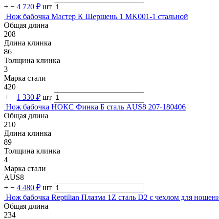
+
−
4 720 ₽
шт
Нож бабочка Мастер К Шершень 1 MK001-1 стальной
Общая длина
208
Длина клинка
86
Толщина клинка
3
Марка стали
420
+
−
1 330 ₽
шт
Нож бабочка НОКС Финка Б сталь AUS8 207-180406
Общая длина
210
Длина клинка
89
Толщина клинка
4
Марка стали
AUS8
+
−
4 480 ₽
шт
Нож бабочка Reptilian Плазма 1Z сталь D2 с чехлом для ношен
Общая длина
234