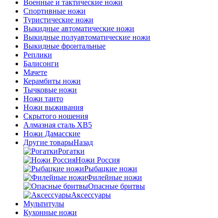
Военные и тактические ножи
Спортивные ножи
Туристические ножи
Выкидные автоматические ножи
Выкидные полуавтоматические ножи
Выкидные фронтальные
Реплики
Балисонги
Мачете
Керамбиты ножи
Тычковые ножи
Ножи танто
Ножи выживания
Скрытого ношения
Алмазная сталь ХВ5
Ножи Дамасские
Другие товары
Назад
Рогатки
Ножи Россия
Рыбацкие ножи
Филейные ножи
Опасные бритвы
Аксессуары
Мультитулы
Кухонные ножи