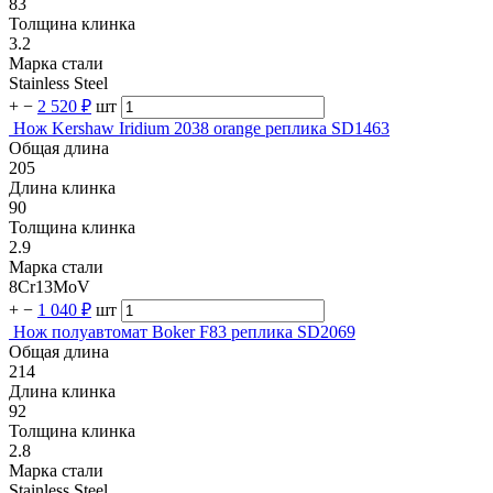
83
Толщина клинка
3.2
Марка стали
Stainless Steel
+
−
2 520 ₽
шт
Нож Kershaw Iridium 2038 orange реплика SD1463
Общая длина
205
Длина клинка
90
Толщина клинка
2.9
Марка стали
8Cr13MoV
+
−
1 040 ₽
шт
Нож полуавтомат Boker F83 реплика SD2069
Общая длина
214
Длина клинка
92
Толщина клинка
2.8
Марка стали
Stainless Steel