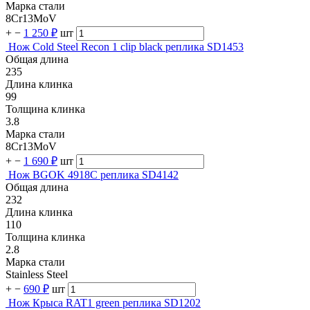
Марка стали
8Cr13MoV
+
−
1 250 ₽
шт
Нож Cold Steel Recon 1 clip black реплика SD1453
Общая длина
235
Длина клинка
99
Толщина клинка
3.8
Марка стали
8Cr13MoV
+
−
1 690 ₽
шт
Нож BGOK 4918C реплика SD4142
Общая длина
232
Длина клинка
110
Толщина клинка
2.8
Марка стали
Stainless Steel
+
−
690 ₽
шт
Нож Крыса RAT1 green реплика SD1202