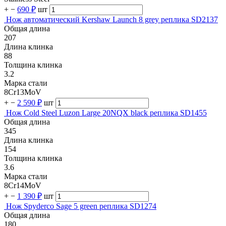
+
−
690 ₽
шт
Нож автоматический Kershaw Launch 8 grey реплика SD2137
Общая длина
207
Длина клинка
88
Толщина клинка
3.2
Марка стали
8Cr13MoV
+
−
2 590 ₽
шт
Нож Cold Steel Luzon Large 20NQX black реплика SD1455
Общая длина
345
Длина клинка
154
Толщина клинка
3.6
Марка стали
8Cr14MoV
+
−
1 390 ₽
шт
Нож Spyderco Sage 5 green реплика SD1274
Общая длина
180