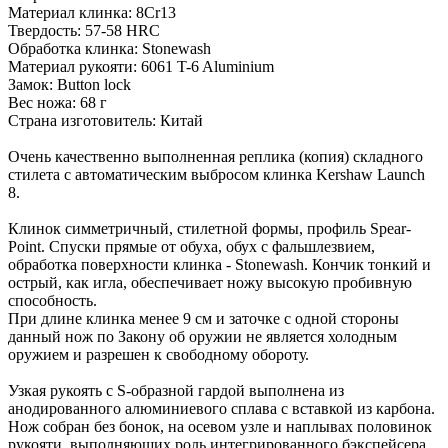
Материал клинка: 8Cr13
Твердость: 57-58 HRC
Обработка клинка: Stonewash
Материал рукояти: 6061 T-6 Aluminium
Замок: Button lock
Вес ножа: 68 г
Страна изготовитель: Китай
Очень качественно выполненная реплика (копия) складного
стилета с автоматическим выбросом клинка Kershaw Launch
8.
Клинок симметричный, стилетной формы, профиль Spear-
Point. Спуски прямые от обуха, обух с фальшлезвием,
обработка поверхности клинка - Stonewash. Кончик тонкий и
острый, как игла, обеспечивает ножу высокую пробивную
способность.
При длине клинка менее 9 см и заточке с одной стороны
данный нож по Закону об оружии не является холодным
оружием и разрешен к свободному обороту.
Узкая рукоять с S-образной гардой выполнена из
анодированного алюминиевого сплава с вставкой из карбона.
Нож собран без бонок, на осевом узле и наплывах половинок
рукояти, выполняющих роль интегрированного бэкспейсера