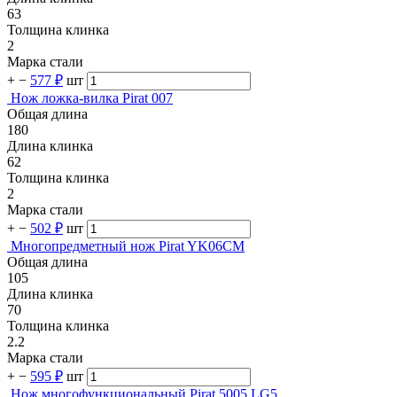
63
Толщина клинка
2
Марка стали
+
−
577 ₽
шт
Нож ложка-вилка Pirat 007
Общая длина
180
Длина клинка
62
Толщина клинка
2
Марка стали
+
−
502 ₽
шт
Многопредметный нож Pirat YK06CM
Общая длина
105
Длина клинка
70
Толщина клинка
2.2
Марка стали
+
−
595 ₽
шт
Нож многофункциональный Pirat 5005 LG5