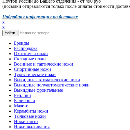
Почтой России до Вашего отделения - от 490 руб
(посылки отправляются только после оплаты стоимости доставк
Подробная информация по доставке
x
x
Бренды
Распродажа
Охотничьи ножи
Складные ножи
Военные и тактические ножи
Спортивные ножи
Туристические ножи
Выкидные автоматические ножи
Выкидные полуавтоматические ножи
Выкидные фронтальные
Реплики
Балисонги
Мачете
Керамбиты ножи
Тычковые ножи
Ножи танто
Ножи выживания