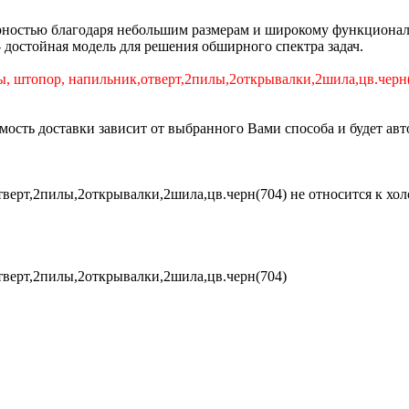
ностью благодаря небольшим размерам и широкому функционал
 достойная модель для решения обширного спектра задач.
ы, штопор, напильник,отверт,2пилы,2открывалки,2шила,цв.черн
имость доставки зависит от выбранного Вами способа и будет ав
верт,2пилы,2открывалки,2шила,цв.черн(704) не относится к хол
тверт,2пилы,2открывалки,2шила,цв.черн(704)