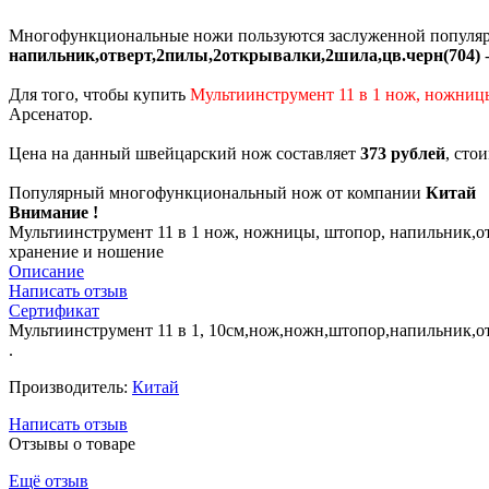
Многофункциональные ножи пользуются заслуженной популяр
напильник,отверт,2пилы,2открывалки,2шила,цв.черн(704)
-
Для того, чтобы купить
Мультиинструмент 11 в 1 нож, ножниц
Арсенатор.
Цена на данный швейцарский нож составляет
373 рублей
, сто
Популярный многофункциональный нож от компании
Китай
Внимание !
Мультиинструмент 11 в 1 нож, ножницы, штопор, напильник,от
хранение и ношение
Описание
Написать отзыв
Сертификат
Мультиинструмент 11 в 1, 10см,нож,ножн,штопор,напильник,о
.
Производитель:
Китай
Написать отзыв
Отзывы о товаре
Ещё отзыв