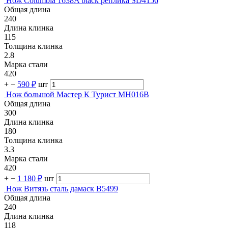
Нож Columbia 1638A black реплика SD4156
Общая длина
240
Длина клинка
115
Толщина клинка
2.8
Марка стали
420
+
−
590 ₽
шт
Нож большой Мастер К Турист MH016B
Общая длина
300
Длина клинка
180
Толщина клинка
3.3
Марка стали
420
+
−
1 180 ₽
шт
Нож Витязь сталь дамаск B5499
Общая длина
240
Длина клинка
118