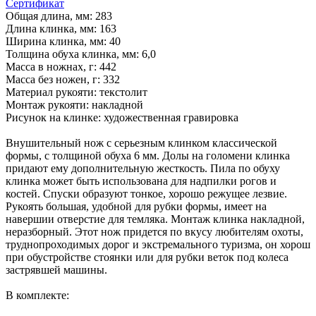
Сертификат
Общая длина, мм: 283
Длина клинка, мм: 163
Ширина клинка, мм: 40
Толщина обуха клинка, мм: 6,0
Масса в ножнах, г: 442
Масса без ножен, г: 332
Материал рукояти: текстолит
Монтаж рукояти: накладной
Рисунок на клинке: художественная гравировка
Внушительный нож с серьезным клинком классической
формы, с толщиной обуха 6 мм. Долы на голомени клинка
придают ему дополнительную жесткость. Пила по обуху
клинка может быть использована для надпилки рогов и
костей. Спуски образуют тонкое, хорошо режущее лезвие.
Рукоять большая, удобной для рубки формы, имеет на
навершии отверстие для темляка. Монтаж клинка накладной,
неразборный. Этот нож придется по вкусу любителям охоты,
труднопроходимых дорог и экстремального туризма, он хорош
при обустройстве стоянки или для рубки веток под колеса
застрявшей машины.
В комплекте: