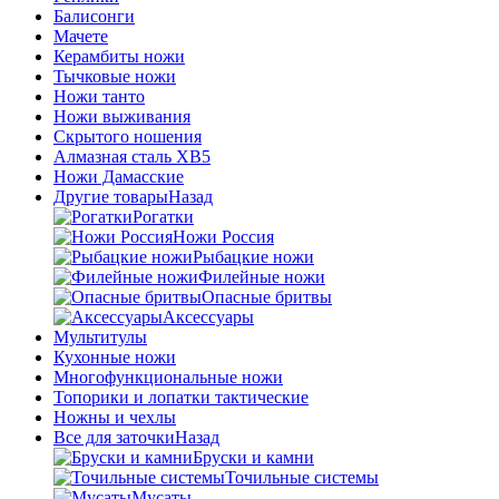
Балисонги
Мачете
Керамбиты ножи
Тычковые ножи
Ножи танто
Ножи выживания
Скрытого ношения
Алмазная сталь ХВ5
Ножи Дамасские
Другие товары
Назад
Рогатки
Ножи Россия
Рыбацкие ножи
Филейные ножи
Опасные бритвы
Аксессуары
Мультитулы
Кухонные ножи
Многофункциональные ножи
Топорики и лопатки тактические
Ножны и чехлы
Все для заточки
Назад
Бруски и камни
Точильные системы
Мусаты