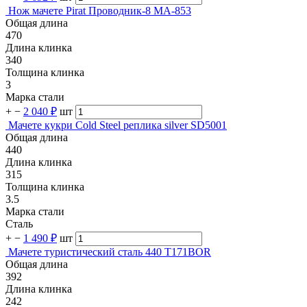
Нож мачете Pirat Проводник-8 МА-853
Общая длина
470
Длина клинка
340
Толщина клинка
3
Марка стали
+
−
2 040 ₽
шт
Мачете кукри Cold Steel реплика silver SD5001
Общая длина
440
Длина клинка
315
Толщина клинка
3.5
Марка стали
Сталь
+
−
1 490 ₽
шт
Мачете туристический сталь 440 T171BOR
Общая длина
392
Длина клинка
242