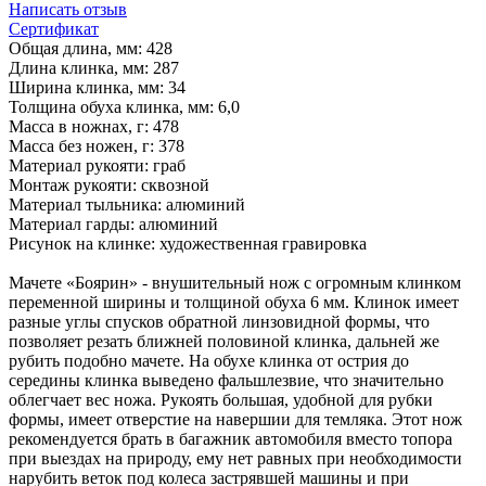
Написать отзыв
Сертификат
Общая длина, мм: 428
Длина клинка, мм: 287
Ширина клинка, мм: 34
Толщина обуха клинка, мм: 6,0
Масса в ножнах, г: 478
Масса без ножен, г: 378
Материал рукояти: граб
Монтаж рукояти: сквозной
Материал тыльника: алюминий
Материал гарды: алюминий
Рисунок на клинке: художественная гравировка
Мачете «Боярин» - внушительный нож с огромным клинком
переменной ширины и толщиной обуха 6 мм. Клинок имеет
разные углы спусков обратной линзовидной формы, что
позволяет резать ближней половиной клинка, дальней же
рубить подобно мачете. На обухе клинка от острия до
середины клинка выведено фальшлезвие, что значительно
облегчает вес ножа. Рукоять большая, удобной для рубки
формы, имеет отверстие на навершии для темляка. Этот нож
рекомендуется брать в багажник автомобиля вместо топора
при выездах на природу, ему нет равных при необходимости
нарубить веток под колеса застрявшей машины и при