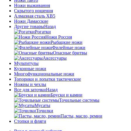
Ножи танто
Ножи выживания
Скрытого ношения
Алмазная сталь ХВ5
Ножи Дамасские
Другие товары
Назад
Рогатки
Ножи Россия
Рыбацкие ножи
Филейные ножи
Опасные бритвы
Аксессуары
Мультитулы
Кухонные ножи
Многофункциональные ножи
Топорики и лопатки тактические
Ножны и чехлы
Все для заточки
Назад
Бруски и камни
Точильные системы
Мусаты
Точилки
Пасты, масло, ремни
Стопки и фляги