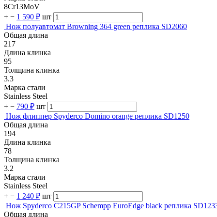
8Cr13MoV
+
−
1 590 ₽
шт
Нож полуавтомат Browning 364 green реплика SD2060
Общая длина
217
Длина клинка
95
Толщина клинка
3.3
Марка стали
Stainless Steel
+
−
790 ₽
шт
Нож флиппер Spyderco Domino orange реплика SD1250
Общая длина
194
Длина клинка
78
Толщина клинка
3.2
Марка стали
Stainless Steel
+
−
1 240 ₽
шт
Нож Spyderco C215GP Schempp EuroEdge black реплика SD123
Общая длина