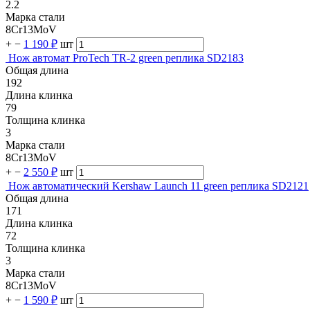
2.2
Марка стали
8Cr13MoV
+
−
1 190 ₽
шт
Нож автомат ProTech TR-2 green реплика SD2183
Общая длина
192
Длина клинка
79
Толщина клинка
3
Марка стали
8Cr13MoV
+
−
2 550 ₽
шт
Нож автоматический Kershaw Launch 11 green реплика SD2121
Общая длина
171
Длина клинка
72
Толщина клинка
3
Марка стали
8Cr13MoV
+
−
1 590 ₽
шт