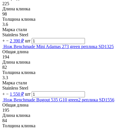
225
Длина клинка
98
Толщина клинка
3.6
Марка стали
Stainless Steel
+
−
2 390 ₽
шт
Нож Benchmade Mini Adamas 273 green реплика SD1325
Общая длина
194
Длина клинка
82
Толщина клинка
3.3
Марка стали
Stainless Steel
+
−
1 550 ₽
шт
Нож Benchmade Bugout 535 G10 green2 реплика SD1556
Общая длина
195
Длина клинка
84
Толщина клинка