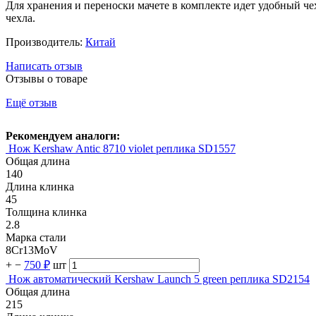
Для хранения и переноски мачете в комплекте идет удобный че
чехла.
Производитель:
Китай
Написать отзыв
Отзывы о товаре
Ещё отзыв
Рекомендуем аналоги:
Нож Kershaw Antic 8710 violet реплика SD1557
Общая длина
140
Длина клинка
45
Толщина клинка
2.8
Марка стали
8Cr13MoV
+
−
750 ₽
шт
Нож автоматический Kershaw Launch 5 green реплика SD2154
Общая длина
215