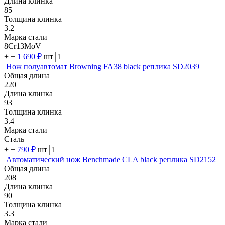
Длина клинка
85
Толщина клинка
3.2
Марка стали
8Cr13MoV
+
−
1 690 ₽
шт
Нож полуавтомат Browning FA38 black реплика SD2039
Общая длина
220
Длина клинка
93
Толщина клинка
3.4
Марка стали
Сталь
+
−
790 ₽
шт
Автоматический нож Benchmade CLA black реплика SD2152
Общая длина
208
Длина клинка
90
Толщина клинка
3.3
Марка стали