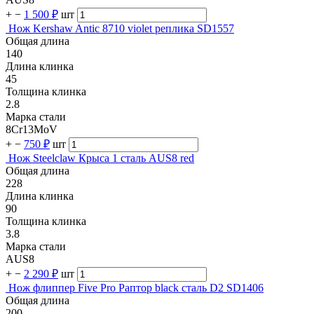
+
−
1 500 ₽
шт
Нож Kershaw Antic 8710 violet реплика SD1557
Общая длина
140
Длина клинка
45
Толщина клинка
2.8
Марка стали
8Cr13MoV
+
−
750 ₽
шт
Нож Steelclaw Крыса 1 сталь AUS8 red
Общая длина
228
Длина клинка
90
Толщина клинка
3.8
Марка стали
AUS8
+
−
2 290 ₽
шт
Нож флиппер Five Pro Раптор black сталь D2 SD1406
Общая длина
200