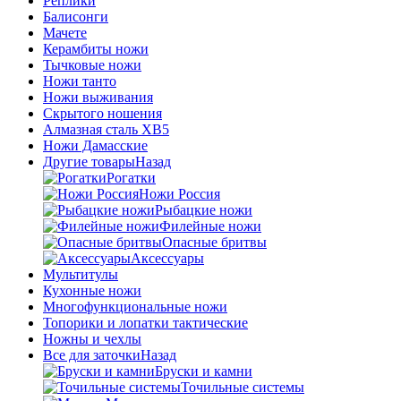
Реплики
Балисонги
Мачете
Керамбиты ножи
Тычковые ножи
Ножи танто
Ножи выживания
Скрытого ношения
Алмазная сталь ХВ5
Ножи Дамасские
Другие товары
Назад
Рогатки
Ножи Россия
Рыбацкие ножи
Филейные ножи
Опасные бритвы
Аксессуары
Мультитулы
Кухонные ножи
Многофункциональные ножи
Топорики и лопатки тактические
Ножны и чехлы
Все для заточки
Назад
Бруски и камни
Точильные системы