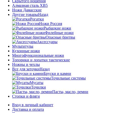
Скрытого ношения
Алмазная сталь ХВ5
Ножи Дамасские
Другие товары
Назад
Рогатки
Ножи Россия
Рыбацкие ножи
Филейные ножи
Опасные бритвы
Аксессуары
Мультитулы
Кухонные ножи
Многофункциональные ножи
Топорики и лопатки тактические
Ножны и чехлы
Все для заточки
Назад
Бруски и камни
Точильные системы
Мусаты
Точилки
Пасты, масло, ремни
Стопки и фляги
Вход в личный кабинет
Доставка и оплата