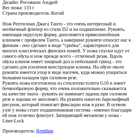
Дизайн: Рогожкин Андрей
Вес ножа: 133 г
Страна производитель: Китай
Нож Рептилиан Джага Танто - это очень интересный и
необычный флипер из стали D2 и на подшипнике. Рукоять,
имеющая округлую форму, дополняется прямолинейным
клинком с профилем Танто, а навершие рукояти относит нас к
финкам - оно сделано в виде "грибка", характерного для
многих классических финских ножей. У ножа спуски идут от
самого обуха и нож прежде всего - отличный резак. Вдоль
обуха клинок имеет хищный дол и небольшой гринд - это
сделано для усиления конструкции клинка. На обухе около
рукояти имеется упор в виде насечек, куда можно упираться
большим пальцем при силовом резе.
Рукоять ножа изготовлена из стеклотекстолита G10 и имеет
бочкообразную форму, что очень положительно сказывается
на качестве хвата - рукоять не наминает ладонь при силовом
резе и хорошо ее заполняет. На рукояти нанесен барельефный
рисунок, который помогает фиксации нож в руке. В осевом
узле у ножа стоит подшипниковая система - именно благодаря
ей нож отлично флипует. Запирающий механизм у ножа -
Liner-Lock
Производитель:
Reptilian