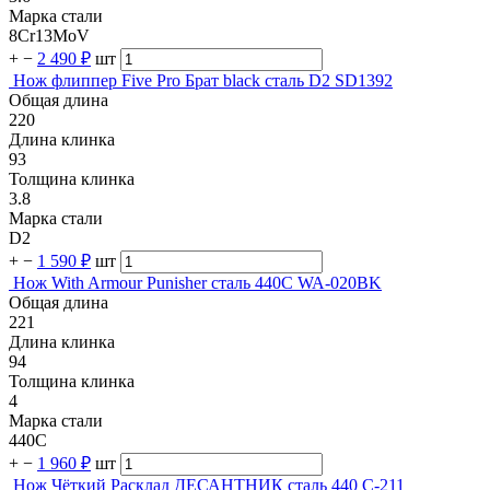
Марка стали
8Cr13MoV
+
−
2 490 ₽
шт
Нож флиппер Five Pro Брат black сталь D2 SD1392
Общая длина
220
Длина клинка
93
Толщина клинка
3.8
Марка стали
D2
+
−
1 590 ₽
шт
Нож With Armour Punisher сталь 440C WA-020BK
Общая длина
221
Длина клинка
94
Толщина клинка
4
Марка стали
440C
+
−
1 960 ₽
шт
Нож Чёткий Расклад ДЕСАНТНИК сталь 440 C-211