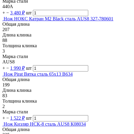
Марка стали
440A
+
−
3 480 ₽
шт
Нож НОКС Катран М2 Black сталь AUS8 327-780601
Общая длина
207
Длина клинка
88
Толщина клинка
3
Марка стали
AUS8
+
−
1 990 ₽
шт
Нож Pirat Вятка сталь 65х13 B634
Общая длина
199
Длина клинка
83
Толщина клинка
2
Марка стали
+
−
1 522 ₽
шт
Нож Кизляр НСК-8 сталь AUS8 К08034
Общая длина