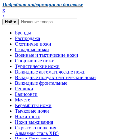
Подробная информация по доставке
x
x
Бренды
Распродажа
Охотничьи ножи
Складные ножи
Военные и тактические ножи
Спортивные ножи
Туристические ножи
Выкидные автоматические ножи
Выкидные полуавтоматические ножи
Выкидные фронтальные
Реплики
Балисонги
Мачете
Керамбиты ножи
Тычковые ножи
Ножи танто
Ножи выживания
Скрытого ношения
Алмазная сталь ХВ5
Ножи Дамасские