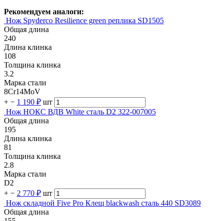
Рекомендуем аналоги:
Нож Spyderco Resilience green реплика SD1505
Общая длина
240
Длина клинка
108
Толщина клинка
3.2
Марка стали
8Cr14MoV
+
−
1 190 ₽
шт
Нож НОКС ВДВ White сталь D2 322-007005
Общая длина
195
Длина клинка
81
Толщина клинка
2.8
Марка стали
D2
+
−
2 770 ₽
шт
Нож складной Five Pro Клещ blackwash сталь 440 SD3089
Общая длина
155