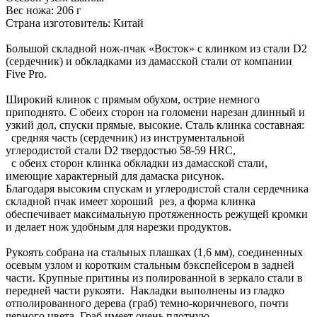
Вес ножа: 206 г
Страна изготовитель: Китай
Большой складной нож-пчак «Восток» с клинком из стали D2
(сердечник) и обкладками из дамасской стали от компании
Five Pro.
Широкий клинок с прямым обухом, острие немного
приподнято. С обеих сторон на голомени нарезан длинный и
узкий дол, спуски прямые, высокие. Сталь клинка составная:
средняя часть (сердечник) из инструментальной
углеродистой стали D2 твердостью 58-59 HRC,
с обеих сторон клинка обкладки из дамасской стали,
имеющие характерный для дамаска рисунок.
Благодаря высоким спускам и углеродистой стали сердечника
складной пчак имеет хороший рез, а форма клинка
обеспечивает максимальную протяженность режущей кромки
и делает нож удобным для нарезки продуктов.
Рукоять собрана на стальных плашках (1,6 мм), соединенных
осевым узлом и коротким стальным бэкспейсером в задней
части. Крупные притины из полированной в зеркало стали в
передней части рукояти. Накладки выполнены из гладко
отполированного дерева (граб) темно-коричневого, почти
черного цвета. Граб имеет очень плотную,