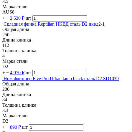
3.5
Марка стали
AUS8
+
−
2 520 ₽
шт
Складная финка Reptilian НКВД сталь D2 нквд2-1
Общая длина
250
Длина клинка
112
Толщина клинка
4
Марка стали
D2
+
−
4 070 ₽
шт
Нож флиппер Five Pro Urban tanto black сталь D2 SD1039
Общая длина
200
Длина клинка
84
Толщина клинка
3.3
Марка стали
D2
+
−
890 ₽
шт