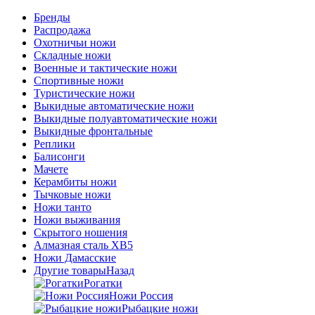
Бренды
Распродажа
Охотничьи ножи
Складные ножи
Военные и тактические ножи
Спортивные ножи
Туристические ножи
Выкидные автоматические ножи
Выкидные полуавтоматические ножи
Выкидные фронтальные
Реплики
Балисонги
Мачете
Керамбиты ножи
Тычковые ножи
Ножи танто
Ножи выживания
Скрытого ношения
Алмазная сталь ХВ5
Ножи Дамасские
Другие товары
Назад
Рогатки
Ножи Россия
Рыбацкие ножи