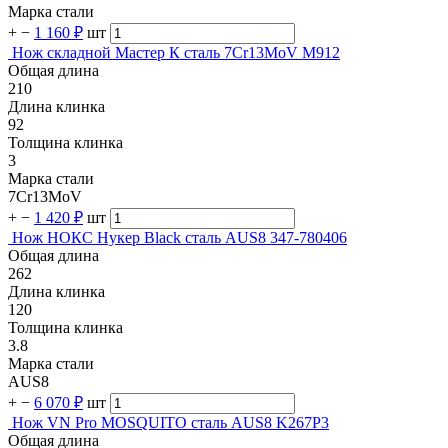
Марка стали
+
−
1 160 ₽
шт
Нож складной Мастер К сталь 7Cr13MoV M912
Общая длина
210
Длина клинка
92
Толщина клинка
3
Марка стали
7Cr13MoV
+
−
1 420 ₽
шт
Нож НОКС Нукер Black сталь AUS8 347-780406
Общая длина
262
Длина клинка
120
Толщина клинка
3.8
Марка стали
AUS8
+
−
6 070 ₽
шт
Нож VN Pro MOSQUITO сталь AUS8 K267P3
Общая длина