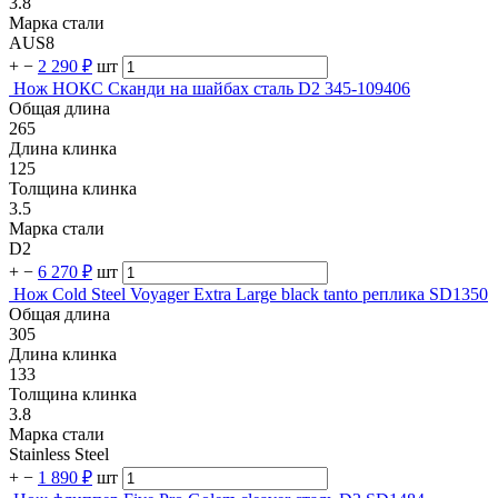
3.8
Марка стали
AUS8
+
−
2 290 ₽
шт
Нож НОКС Сканди на шайбах сталь D2 345-109406
Общая длина
265
Длина клинка
125
Толщина клинка
3.5
Марка стали
D2
+
−
6 270 ₽
шт
Нож Cold Steel Voyager Extra Large black tanto реплика SD1350
Общая длина
305
Длина клинка
133
Толщина клинка
3.8
Марка стали
Stainless Steel
+
−
1 890 ₽
шт