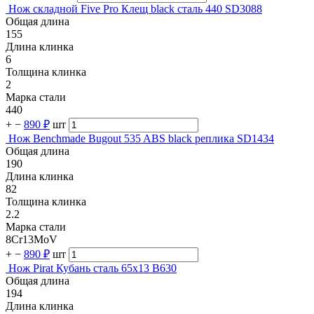
Нож складной Five Pro Клещ black сталь 440 SD3088
Общая длина
155
Длина клинка
6
Толщина клинка
2
Марка стали
440
+
−
890 ₽
шт
Нож Benchmade Bugout 535 ABS black реплика SD1434
Общая длина
190
Длина клинка
82
Толщина клинка
2.2
Марка стали
8Cr13MoV
+
−
890 ₽
шт
Нож Pirat Кубань сталь 65х13 B630
Общая длина
194
Длина клинка