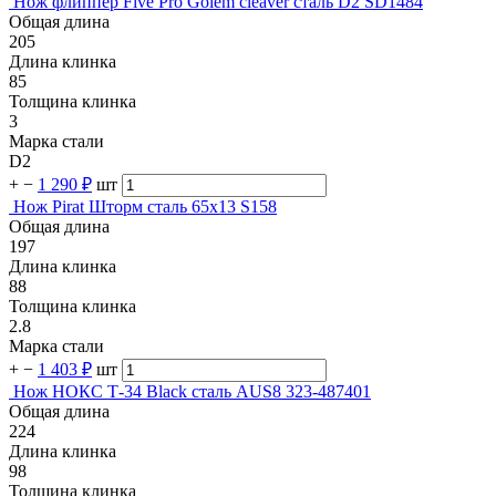
Нож флиппер Five Pro Golem cleaver сталь D2 SD1484
Общая длина
205
Длина клинка
85
Толщина клинка
3
Марка стали
D2
+
−
1 290 ₽
шт
Нож Pirat Шторм сталь 65х13 S158
Общая длина
197
Длина клинка
88
Толщина клинка
2.8
Марка стали
+
−
1 403 ₽
шт
Нож НОКС Т-34 Black сталь AUS8 323-487401
Общая длина
224
Длина клинка
98
Толщина клинка