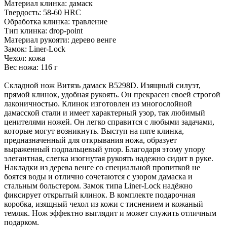
Материал клинка: дамаск
Твердость: 58-60 HRC
Обработка клинка: травление
Тип клинка: drop-point
Материал рукояти: дерево венге
Замок: Liner-Lock
Чехол: кожа
Вес ножа: 116 г
Складной нож Витязь дамаск B5298D. Изящный силуэт,
прямой клинок, удобная рукоять. Он прекрасен своей строгой
лаконичностью. Клинок изготовлен из многослойной
дамасской стали и имеет характерный узор, так любимый
ценителями ножей. Он легко справится с любыми задачами,
которые могут возникнуть. Выступ на пяте клинка,
предназначенный для открывания ножа, образует
выраженный подпальцевый упор. Благодаря этому упору
элегантная, слегка изогнутая рукоять надежно сидит в руке.
Накладки из дерева венге со специальной пропиткой не
боятся воды и отлично сочетаются с узором дамаска и
стальным больстером. Замок типа Liner-Lock надёжно
фиксирует открытый клинок. В комплекте подарочная
коробка, изящный чехол из кожи с тиснением и кожаный
темляк. Нож эффектно выглядит и может служить отличным
подарком.