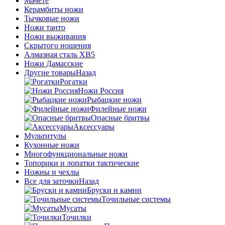
Мачете
Керамбиты ножи
Тычковые ножи
Ножи танто
Ножи выживания
Скрытого ношения
Алмазная сталь ХВ5
Ножи Дамасские
Другие товары
Назад
Рогатки
Ножи Россия
Рыбацкие ножи
Филейные ножи
Опасные бритвы
Аксессуары
Мультитулы
Кухонные ножи
Многофункциональные ножи
Топорики и лопатки тактические
Ножны и чехлы
Все для заточки
Назад
Бруски и камни
Точильные системы
Мусаты
Точилки