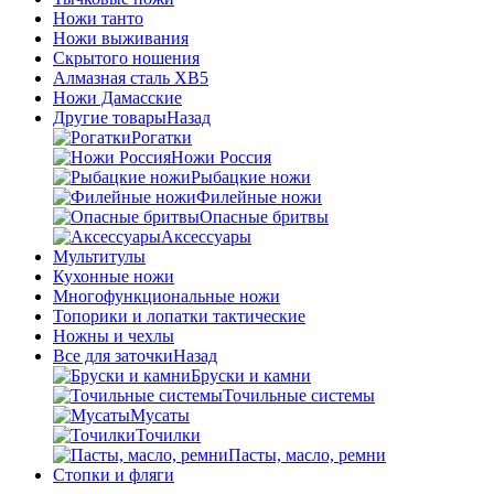
Ножи танто
Ножи выживания
Скрытого ношения
Алмазная сталь ХВ5
Ножи Дамасские
Другие товары
Назад
Рогатки
Ножи Россия
Рыбацкие ножи
Филейные ножи
Опасные бритвы
Аксессуары
Мультитулы
Кухонные ножи
Многофункциональные ножи
Топорики и лопатки тактические
Ножны и чехлы
Все для заточки
Назад
Бруски и камни
Точильные системы
Мусаты
Точилки
Пасты, масло, ремни
Стопки и фляги