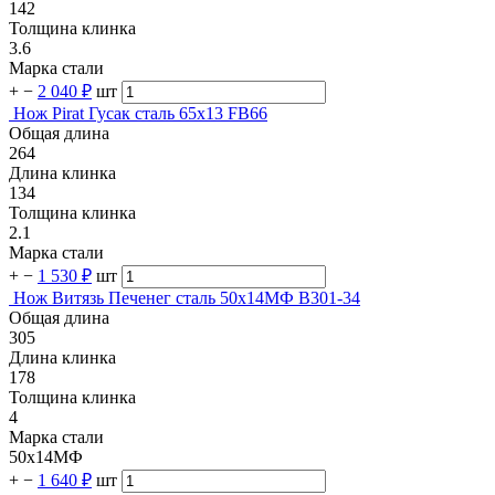
142
Толщина клинка
3.6
Марка стали
+
−
2 040 ₽
шт
Нож Pirat Гусак сталь 65х13 FB66
Общая длина
264
Длина клинка
134
Толщина клинка
2.1
Марка стали
+
−
1 530 ₽
шт
Нож Витязь Печенег cталь 50х14МФ B301-34
Общая длина
305
Длина клинка
178
Толщина клинка
4
Марка стали
50х14МФ
+
−
1 640 ₽
шт