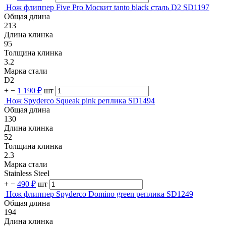
Нож флиппер Five Pro Москит tanto black сталь D2 SD1197
Общая длина
213
Длина клинка
95
Толщина клинка
3.2
Марка стали
D2
+
−
1 190 ₽
шт
Нож Spyderco Squeak pink реплика SD1494
Общая длина
130
Длина клинка
52
Толщина клинка
2.3
Марка стали
Stainless Steel
+
−
490 ₽
шт
Нож флиппер Spyderco Domino green реплика SD1249
Общая длина
194
Длина клинка