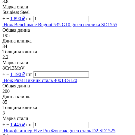
3.8
Марка стали
Stainless Steel
+
−
1 890 ₽
шт
Нож Benchmade Bugout 535 G10 green реплика SD1555
Общая длина
195
Длина клинка
84
Толщина клинка
2.2
Марка стали
8Cr13MoV
+
−
1 190 ₽
шт
Нож Pirat Пикник сталь 40х13 S120
Общая длина
200
Длина клинка
85
Толщина клинка
3
Марка стали
+
−
1 445 ₽
шт
Нож флиппер Five Pro Форсаж green сталь D2 SD1525