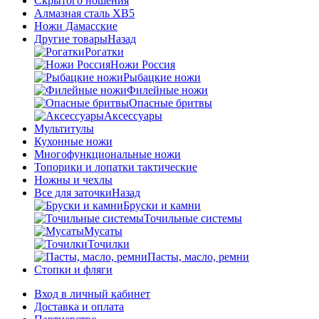
Скрытого ношения
Алмазная сталь ХВ5
Ножи Дамасские
Другие товары
Назад
Рогатки
Ножи Россия
Рыбацкие ножи
Филейные ножи
Опасные бритвы
Аксессуары
Мультитулы
Кухонные ножи
Многофункциональные ножи
Топорики и лопатки тактические
Ножны и чехлы
Все для заточки
Назад
Бруски и камни
Точильные системы
Мусаты
Точилки
Пасты, масло, ремни
Стопки и фляги
Вход в личный кабинет
Доставка и оплата