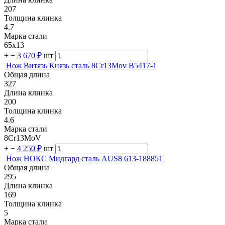
207
Толщина клинка
4.7
Марка стали
65х13
+
−
3 670 ₽
шт
Нож Витязь Князь сталь 8Сr13Mov B5417-1
Общая длина
327
Длина клинка
200
Толщина клинка
4.6
Марка стали
8Cr13MoV
+
−
4 250 ₽
шт
Нож НОКС Мидгард сталь AUS8 613-188851
Общая длина
295
Длина клинка
169
Толщина клинка
5
Марка стали