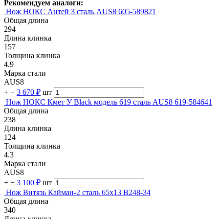
Рекомендуем аналоги:
Нож НОКС Антей 3 сталь AUS8 605-589821
Общая длина
294
Длина клинка
157
Толщина клинка
4.9
Марка стали
AUS8
+
−
3 670 ₽
шт
Нож НОКС Кмет У Black модель 619 сталь AUS8 619-584641
Общая длина
238
Длина клинка
124
Толщина клинка
4.3
Марка стали
AUS8
+
−
3 100 ₽
шт
Нож Витязь Кайман-2 сталь 65х13 B248-34
Общая длина
340
Длина клинка