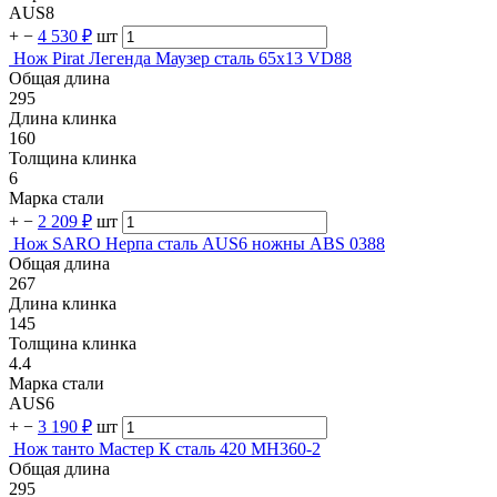
AUS8
+
−
4 530 ₽
шт
Нож Pirat Легенда Маузер сталь 65х13 VD88
Общая длина
295
Длина клинка
160
Толщина клинка
6
Марка стали
+
−
2 209 ₽
шт
Нож SARO Нерпа сталь AUS6 ножны ABS 0388
Общая длина
267
Длина клинка
145
Толщина клинка
4.4
Марка стали
AUS6
+
−
3 190 ₽
шт
Нож танто Мастер К сталь 420 MH360-2
Общая длина
295