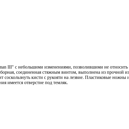
man III" с небольшими изменениями, позволившими не относит
сборная, соединенная стяжным винтом, выполнена из прочной и
т соскользнуть кисти с рукояти на лезвие. Пластиковые ножны 
ния имеется отверстие под темляк.