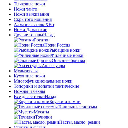
Тычковые ножи
Ножи танто
Ножи выживания
Скрытого ношения
Алмазная сталь ХВ5
Ножи Дамасские
Другие товары
Назад
Рогатки
Ножи Россия
Рыбацкие ножи
Филейные ножи
Опасные бритвы
Аксессуары
Мультитулы
Кухонные ножи
Многофункциональные ножи
Топорики и лопатки тактические
Ножны и чехлы
Все для заточки
Назад
Бруски и камни
Точильные системы
Мусаты
Точилки
Пасты, масло, ремни
Стопки и фляги