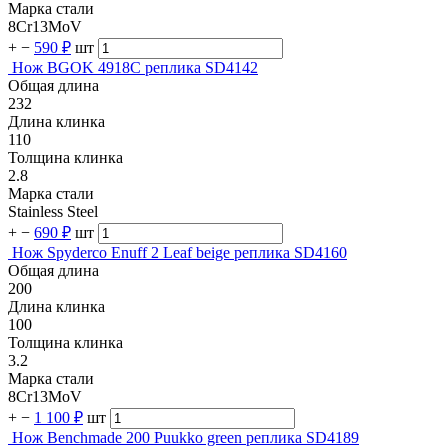
Марка стали
8Cr13MoV
+
−
590 ₽
шт
Нож BGOK 4918C реплика SD4142
Общая длина
232
Длина клинка
110
Толщина клинка
2.8
Марка стали
Stainless Steel
+
−
690 ₽
шт
Нож Spyderco Enuff 2 Leaf beige реплика SD4160
Общая длина
200
Длина клинка
100
Толщина клинка
3.2
Марка стали
8Cr13MoV
+
−
1 100 ₽
шт
Нож Benchmade 200 Puukko green реплика SD4189