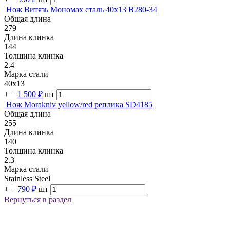
Нож Витязь Мономах сталь 40х13 B280-34
Общая длина
279
Длина клинка
144
Толщина клинка
2.4
Марка стали
40х13
+
−
1 500 ₽
шт
Нож Morakniv yellow/red реплика SD4185
Общая длина
255
Длина клинка
140
Толщина клинка
2.3
Марка стали
Stainless Steel
+
−
790 ₽
шт
Вернуться в раздел