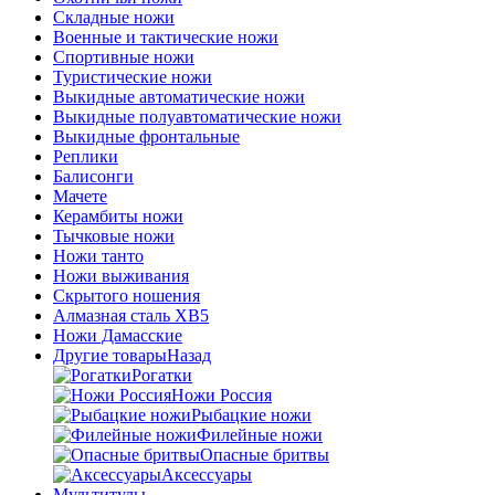
Складные ножи
Военные и тактические ножи
Спортивные ножи
Туристические ножи
Выкидные автоматические ножи
Выкидные полуавтоматические ножи
Выкидные фронтальные
Реплики
Балисонги
Мачете
Керамбиты ножи
Тычковые ножи
Ножи танто
Ножи выживания
Скрытого ношения
Алмазная сталь ХВ5
Ножи Дамасские
Другие товары
Назад
Рогатки
Ножи Россия
Рыбацкие ножи
Филейные ножи
Опасные бритвы
Аксессуары
Мультитулы