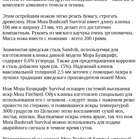
комплекте алмазного точила и огнива.
Этим острейшим ножом легко резать бумагу, строгать
древесину. Нож Mora Bushcraft Survival имеет длину клинка
106 мм и ширину 23 мм, что делает его достаточно
компактным. Рукоять из мягкого каучука очень эргономична.
Масса ножа вместе с ножнами - всего 200 грамм.
Знаменитая шведская сталь Sandvik, используемая для
изготовления клинка данной модели Мора Бушкрафт,
содержит 0.6% углерода. Также для предотвращения коррозии
в сталь добавлен хром (ок. 15%). Надежный клинок
максимальной толщиной 2,5 мм заточен с помощью лазера в
лучших традициях шведского производителя ножей Mora.
Нож Мора Бушкрафт Survival оснащен системой высекания
искр Mora FireSteel. Обух клинка изготовлен специально для
использования его с огнивом - следует лишь с нажимом резко
провести по стержню, и появившиеся искры температурой
3000 градусов по Цельсию легко воспламенят сухой мох,
листья, опилки. Высекаемые искры очень яркие, так что нож
Mora Bushcraft Survival можно использовать для подачи
аварийного сигнала в темное время суток.
Установленный на ножнах Mora Bushcraft Survival алмазный