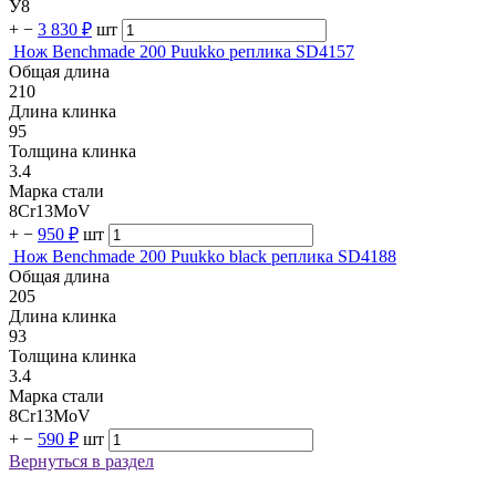
У8
+
−
3 830 ₽
шт
Нож Benchmade 200 Puukko реплика SD4157
Общая длина
210
Длина клинка
95
Толщина клинка
3.4
Марка стали
8Cr13MoV
+
−
950 ₽
шт
Нож Benchmade 200 Puukko black реплика SD4188
Общая длина
205
Длина клинка
93
Толщина клинка
3.4
Марка стали
8Cr13MoV
+
−
590 ₽
шт
Вернуться в раздел