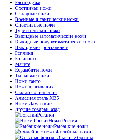
Распродажа
Охотничьи ножи
Складные ножи
Военные и тактические ножи
Спортивные ножи
Туристические ножи
Выкидные автоматические ножи
Выкидные полуавтоматические ножи
Выкидные фронтальные
Реплики
Балисонги
Мачете
Керамбиты ножи
Тычковые ножи
Ножи танто
Ножи выживания
Скрытого ношения
Алмазная сталь ХВ5
Ножи Дамасские
Другие товары
Назад
Рогатки
Ножи Россия
Рыбацкие ножи
Филейные ножи
Опасные бритвы