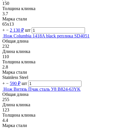
150
Толщина клинка
3.7
Марка стали
65х13
+
−
2 130 ₽
шт
Нож Columbia 1418A black реплика SD4051
Общая длина
232
Длина клинка
110
Толщина клинка
2.8
Марка стали
Stainless Steel
+
−
590 ₽
шт
Нож Витязь Пчак сталь У8 B824-63YK
Общая длина
255
Длина клинка
123
Толщина клинка
4.4
Марка стали