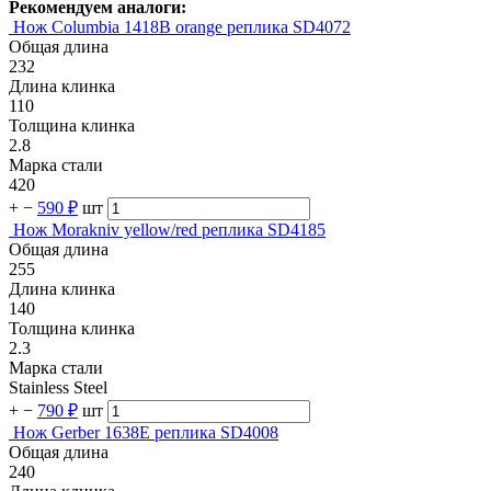
Рекомендуем аналоги:
Нож Columbia 1418B orange реплика SD4072
Общая длина
232
Длина клинка
110
Толщина клинка
2.8
Марка стали
420
+
−
590 ₽
шт
Нож Morakniv yellow/red реплика SD4185
Общая длина
255
Длина клинка
140
Толщина клинка
2.3
Марка стали
Stainless Steel
+
−
790 ₽
шт
Нож Gerber 1638E реплика SD4008
Общая длина
240