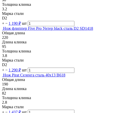
Толщина клинка
3.2
Марка стали
D2
+
−
1 190 ₽
шт
Нож флиппер Five Pro Унтер black сталь D2 SD1418
Общая длина
220
Длина клинка
95
Толщина клинка
3.8
Марка стали
D2
+
−
1 290 ₽
шт
Нож Pirat Селенга сталь 40х13 B618
Общая длина
190
Длина клинка
82
Толщина клинка
2.8
Марка стали
+
−
1 437 ₽
шт