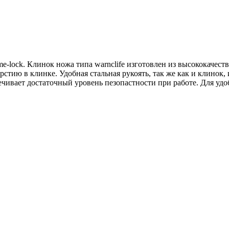
me-lock. Клинок ножа типа warnclife изготовлен из высококаче
рстию в клинке. Удобная стальная рукоять, так же как и клинок
ечивает достаточный уровень пезопастности при работе. Для уд