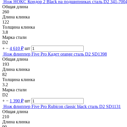
Нож НОКС Кондор 2 Black на подшипниках сталь D2 341-700
Общая длина
260
Длина клинка
122
Толщина клинка
3.8
Марка стали
D2
+
−
4 610 ₽
шт
Нож флиппер Five Pro Кадет orange сталь D2 SD1398
Общая длина
193
Длина клинка
82
Толщина клинка
3.2
Марка стали
D2
+
−
1 390 ₽
шт
Нож флиппер Five Pro Rubicon classic black сталь D2 SD1131
Общая длина
210
Длина клинка
90