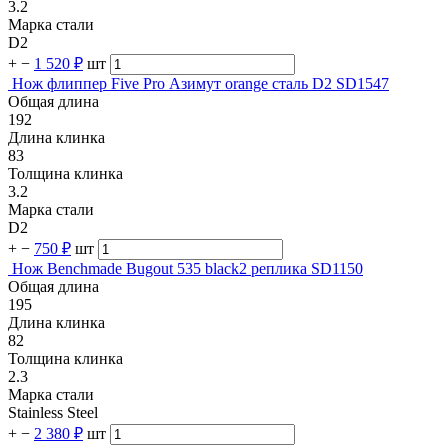
3.2
Марка стали
D2
+
−
1 520 ₽
шт
Нож флиппер Five Pro Азимут orange сталь D2 SD1547
Общая длина
192
Длина клинка
83
Толщина клинка
3.2
Марка стали
D2
+
−
750 ₽
шт
Нож Benchmade Bugout 535 black2 реплика SD1150
Общая длина
195
Длина клинка
82
Толщина клинка
2.3
Марка стали
Stainless Steel
+
−
2 380 ₽
шт