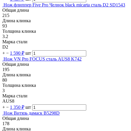
Нож флиппер Five Pro Челнок black micarta сталь D2 SD1543
Общая длина
215
Длина клинка
93
Толщина клинка
3.2
Марка стали
D2
+
−
1 590 ₽
шт
Нож VN Pro FOCUS сталь AUS8 K742
Общая длина
195
Длина клинка
80
Толщина клинка
3
Марка стали
AUS8
+
−
1 350 ₽
шт
Нож Витязь дамаск B5298D
Общая длина
178
Длина клинка