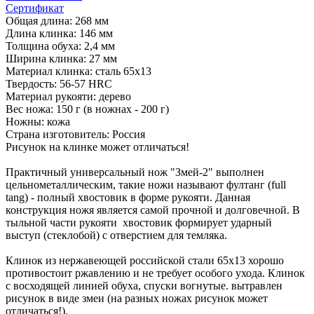
Сертификат
Общая длина: 268 мм
Длина клинка: 146 мм
Толщина обуха: 2,4 мм
Ширина клинка: 27 мм
Материал клинка: сталь 65х13
Твердость: 56-57 HRC
Материал рукояти: дерево
Вес ножа: 150 г (в ножнах - 200 г)
Ножны: кожа
Страна изготовитель: Россия
Рисунок на клинке может отличаться!
Практичный универсальный нож "Змей-2" выполнен
цельнометаллическим, такие ножи называют фултанг (full
tang) - полный хвостовик в форме рукояти. Данная
конструкция ножя является самой прочной и долговечной. В
тыльной части рукояти хвостовик формирует ударный
выступ (стеклобой) с отверстием для темляка.
Клинок из нержавеющей российской стали 65х13 хорошо
противостоит ржавлению и не требует особого ухода. Клинок
с восходящей линией обуха, спуски вогнутые. вытравлен
рисунок в виде змеи (на разных ножах рисунок может
отличаться!).