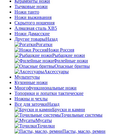
Керамбиты ножи
Тычковые ножи
Ножи танто
Ножи выживания
Скрытого ношения
Алмазная сталь ХВ5
Ножи Дамасские
Другие товары
Назад
Рогатки
Ножи Россия
Рыбацкие ножи
Филейные ножи
Опасные бритвы
Аксессуары
Мультитулы
Кухонные ножи
Многофункциональные ножи
Топорики и лопатки тактические
Ножны и чехлы
Все для заточки
Назад
Бруски и камни
Точильные системы
Мусаты
Точилки
Пасты, масло, ремни