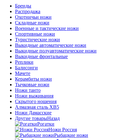
Бренды
Распродажа
Охотничьи ножи
Складные ножи
Военные и тактические ножи
Спортивные ножи
Туристические ножи
Выкидные автоматические ножи
Выкидные полуавтоматические ножи
Выкидные фронтальные
Реплики
Балисонги
Мачете
Керамбиты ножи
Тычковые ножи
Ножи танто
Ножи выживания
Скрытого ношения
Алмазная сталь ХВ5
Ножи Дамасские
Другие товары
Назад
Рогатки
Ножи Россия
Рыбацкие ножи