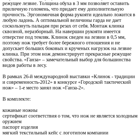
режущее лезвие. Толщина обуха в 3 мм позволяет оставить
приличную голомень, что придает ему дополнительную
прочность. Эргономичная форма рукояти идеально ложится в
любую ладонь. А оптимальной величины гарда не дает
соскользнуть пальцам при резах от себя. Монтаж клинка
сквозной, неразборный. На навершии рукояти имеется
отверстие под темляк. Клинок сведен на лезвии в 0,5 мм,
поэтому нож требует более бережного отношения и не
допускает больших боковых и крученых нагрузок на лезвие
клинка. При этом нож демонстрирует прекрасные режущие
свойства. «Ганза» ‒ замечательный выбор для большинства
видов работы в лесу.
В рамках 26-й международной выставки «Клинок - традиции
и современность-2012» в конкурсе «Городской тактический
нож» – 1-е место занял нож «Ганза-2».
В комплекте:
кожаные ножны
сертификат соответствия о том, что нож не является холодным
оружием
паспорт изделия
мягкий текстильный кейс с логотипом компании