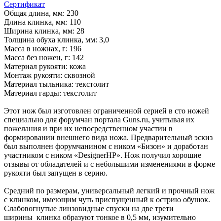
Сертификат
Общая длина, мм: 230
Длина клинка, мм: 110
Ширина клинка, мм: 28
Толщина обуха клинка, мм: 3,0
Масса в ножнах, г: 196
Масса без ножен, г: 142
Материал рукояти: кожа
Монтаж рукояти: сквозной
Материал тыльника: текстолит
Материал гарды: текстолит
Этот нож был изготовлен ограниченной серией в сто ножей
специально для форумчан портала Guns.ru, учитывая их
пожелания и при их непосредственном участии в
формировании внешнего вида ножа. Предварительный эскиз
был выполнен форумчанином с ником «Бизон» и доработан
участником с ником «DesignerHP». Нож получил хорошие
отзывы от обладателей и с небольшими изменениями в форме
рукояти был запущен в серию.
Средний по размерам, универсальный легкий и прочный нож
с клинком, имеющим чуть приспущенный к острию обушок.
Слабовогнутые линзовидные спуски на две трети
ширины клинка образуют тонкое в 0,5 мм, изумительно