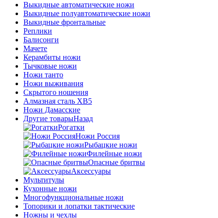
Выкидные автоматические ножи
Выкидные полуавтоматические ножи
Выкидные фронтальные
Реплики
Балисонги
Мачете
Керамбиты ножи
Тычковые ножи
Ножи танто
Ножи выживания
Скрытого ношения
Алмазная сталь ХВ5
Ножи Дамасские
Другие товары
Назад
Рогатки
Ножи Россия
Рыбацкие ножи
Филейные ножи
Опасные бритвы
Аксессуары
Мультитулы
Кухонные ножи
Многофункциональные ножи
Топорики и лопатки тактические
Ножны и чехлы