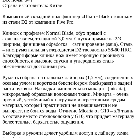
Страна изготовитель: Китай
Компактный складной нож флиппер «Шкет» black с клинком
из стали D2 от компании Five Pro.
Клинок с профилем Normal Blade, обух прямой с
фальшлезвием, толщиной 3,0 мм. Спуски прямые на 2/3
ширины, финишная обработка – сатинирование (satin). Сталь
– инструментальная углеродистая D2 твердостью 58-60 HRC.
Благодаря форме клинка нож имеет хорошую пробивную
способность, а высокие спуски и углеродистая сталь
обеспечивают достойный рез.
Рукоять собрана на стальных лайнерах (1,5 мм), соединенных
осевым узлом и коротким бэкспейсером (backspaser) в задней
части рукояти. Накладки выполнены из микарты (micarta),
микрорельеф образован волокнами ткани. Микарта – очень
прочный, устойчивый к нагрузкам и агрессивным средам
материал, который практически не изнашивается и не
выгорает, не боится воды. Отличие Micarta от G10 – х/б ткань
в составе вместо стекловолокна у G10, что придает материалу
более теплые, бархатистые ощущения.
Выборка в рукояти делает удобным доступ к лайнеру замка