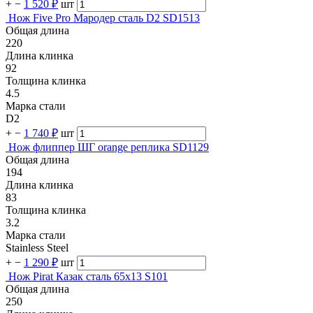
+
−
1 520 ₽
шт
Нож Five Pro Мародер сталь D2 SD1513
Общая длина
220
Длина клинка
92
Толщина клинка
4.5
Марка стали
D2
+
−
1 740 ₽
шт
Нож флиппер ШГ orange реплика SD1129
Общая длина
194
Длина клинка
83
Толщина клинка
3.2
Марка стали
Stainless Steel
+
−
1 290 ₽
шт
Нож Pirat Казак сталь 65х13 S101
Общая длина
250