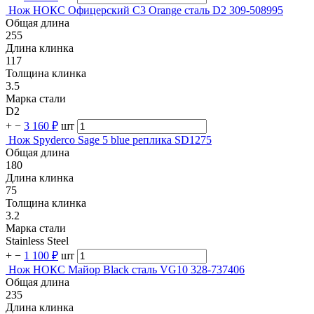
Нож НОКС Офицерский С3 Orange сталь D2 309-508995
Общая длина
255
Длина клинка
117
Толщина клинка
3.5
Марка стали
D2
+
−
3 160 ₽
шт
Нож Spyderco Sage 5 blue реплика SD1275
Общая длина
180
Длина клинка
75
Толщина клинка
3.2
Марка стали
Stainless Steel
+
−
1 100 ₽
шт
Нож НОКС Майор Black сталь VG10 328-737406
Общая длина
235
Длина клинка