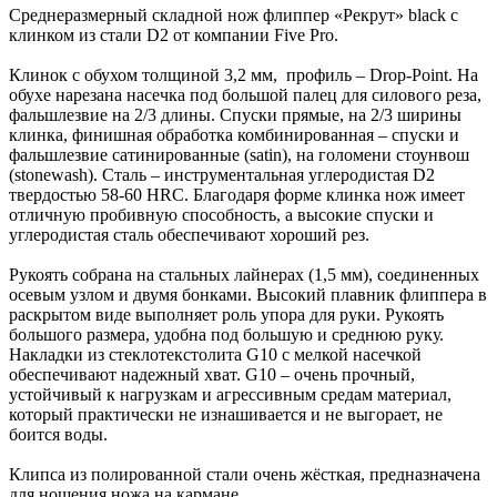
Среднеразмерный складной нож флиппер «Рекрут» black с
клинком из стали D2 от компании Five Pro.
Клинок с обухом толщиной 3,2 мм, профиль – Drop-Point. На
обухе нарезана насечка под большой палец для силового реза,
фальшлезвие на 2/3 длины. Спуски прямые, на 2/3 ширины
клинка, финишная обработка комбинированная – спуски и
фальшлезвие сатинированные (satin), на голомени стоунвош
(stonewash). Сталь – инструментальная углеродистая D2
твердостью 58-60 HRC. Благодаря форме клинка нож имеет
отличную пробивную способность, а высокие спуски и
углеродистая сталь обеспечивают хороший рез.
Рукоять собрана на стальных лайнерах (1,5 мм), соединенных
осевым узлом и двумя бонками. Высокий плавник флиппера в
раскрытом виде выполняет роль упора для руки. Рукоять
большого размера, удобна под большую и среднюю руку.
Накладки из стеклотекстолита G10 с мелкой насечкой
обеспечивают надежный хват. G10 – очень прочный,
устойчивый к нагрузкам и агрессивным средам материал,
который практически не изнашивается и не выгорает, не
боится воды.
Клипса из полированной стали очень жёсткая, предназначена
для ношения ножа на кармане.