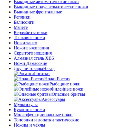
Выкидные автоматические ножи
Выкидные полуавтоматические ножи
Выкидные фронтальные
Реплики
Балисонги
Мачете
Керамбиты ножи
Тычковые ножи
Ножи танто
Ножи выживания
Скрытого ношения
Алмазная сталь ХВ5
Ножи Дамасские
Другие товары
Назад
Рогатки
Ножи Россия
Рыбацкие ножи
Филейные ножи
Опасные бритвы
Аксессуары
Мультитулы
Кухонные ножи
Многофункциональные ножи
Топорики и лопатки тактические
Ножны и чехлы