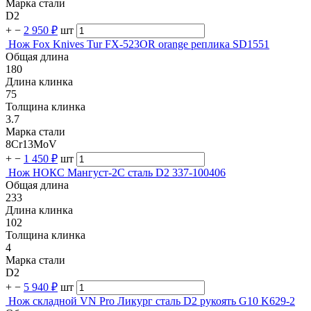
Марка стали
D2
+
−
2 950 ₽
шт
Нож Fox Knives Tur FX-523OR orange реплика SD1551
Общая длина
180
Длина клинка
75
Толщина клинка
3.7
Марка стали
8Cr13MoV
+
−
1 450 ₽
шт
Нож НОКС Мангуст-2С сталь D2 337-100406
Общая длина
233
Длина клинка
102
Толщина клинка
4
Марка стали
D2
+
−
5 940 ₽
шт
Нож складной VN Pro Ликург сталь D2 рукоять G10 K629-2