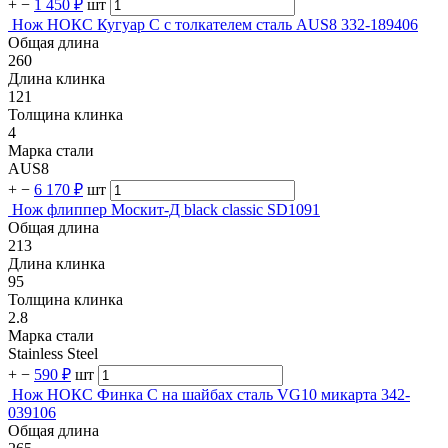
+
−
1 450 ₽
шт
Нож НОКС Кугуар С с толкателем сталь AUS8 332-189406
Общая длина
260
Длина клинка
121
Толщина клинка
4
Марка стали
AUS8
+
−
6 170 ₽
шт
Нож флиппер Москит-Д black classic SD1091
Общая длина
213
Длина клинка
95
Толщина клинка
2.8
Марка стали
Stainless Steel
+
−
590 ₽
шт
Нож НОКС Финка С на шайбах сталь VG10 микарта 342-
039106
Общая длина