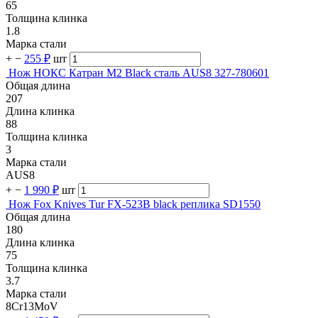
65
Толщина клинка
1.8
Марка стали
+
−
255 ₽
шт
Нож НОКС Катран М2 Black сталь AUS8 327-780601
Общая длина
207
Длина клинка
88
Толщина клинка
3
Марка стали
AUS8
+
−
1 990 ₽
шт
Нож Fox Knives Tur FX-523B black реплика SD1550
Общая длина
180
Длина клинка
75
Толщина клинка
3.7
Марка стали
8Cr13MoV