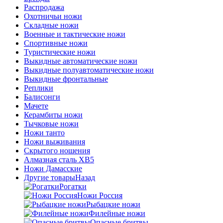
Распродажа
Охотничьи ножи
Складные ножи
Военные и тактические ножи
Спортивные ножи
Туристические ножи
Выкидные автоматические ножи
Выкидные полуавтоматические ножи
Выкидные фронтальные
Реплики
Балисонги
Мачете
Керамбиты ножи
Тычковые ножи
Ножи танто
Ножи выживания
Скрытого ношения
Алмазная сталь ХВ5
Ножи Дамасские
Другие товары
Назад
Рогатки
Ножи Россия
Рыбацкие ножи
Филейные ножи
Опасные бритвы