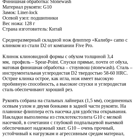
Финишная обработка: Stonewash
Материал рукояти: G10
Замок: Liner-lock
Осевой узел: подшипники
Вес ножа: 128 г
Страна изготовитель: Китай
Среднеразмерный складной нож флиппер «Калибр» camo с
клинком из стали D2 от компании Five Pro.
Клинок клиновидной формы с обухом толщиной 3,4
мм, профиль – Spear-Point. Спуски прямые, почти от обуха,
матовая финишная обработка – стоунвош (stonewash). Сталь –
инструментальная углеродистая D2 твердостью 58-60 HRC.
Острие клинка острое, как игла, нож имеет высокую
пробивную способность, а высокие спуски и углеродистая
сталь обеспечивают хороший рез.
Рукоять собрана на стальных лайнерах (1,5 мм), соединенных
осевым узлом и двумя бонками в задней части рукояти. На
плавнике флиппера есть насечка для удобства открывания.
Накладки выполнены из стеклотекстолита G10 с мелкой
насечкой, в сочетании с глубокой подпальцевой выемкой
обеспечивают надежный хват. G10 – очень прочный,
устойчивый к нагрузкам и агрессивным средам материал,