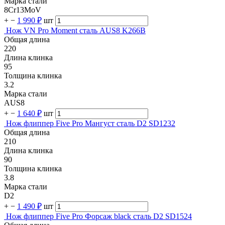
Марка стали
8Cr13MoV
+
−
1 990 ₽
шт
Нож VN Pro Moment сталь AUS8 K266B
Общая длина
220
Длина клинка
95
Толщина клинка
3.2
Марка стали
AUS8
+
−
1 640 ₽
шт
Нож флиппер Five Pro Мангуст сталь D2 SD1232
Общая длина
210
Длина клинка
90
Толщина клинка
3.8
Марка стали
D2
+
−
1 490 ₽
шт
Нож флиппер Five Pro Форсаж black сталь D2 SD1524