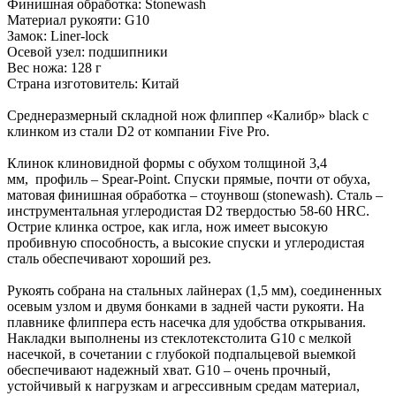
Финишная обработка: Stonewash
Материал рукояти: G10
Замок: Liner-lock
Осевой узел: подшипники
Вес ножа: 128 г
Страна изготовитель: Китай
Среднеразмерный складной нож флиппер «Калибр» black с
клинком из стали D2 от компании Five Pro.
Клинок клиновидной формы с обухом толщиной 3,4
мм, профиль – Spear-Point. Спуски прямые, почти от обуха,
матовая финишная обработка – стоунвош (stonewash). Сталь –
инструментальная углеродистая D2 твердостью 58-60 HRC.
Острие клинка острое, как игла, нож имеет высокую
пробивную способность, а высокие спуски и углеродистая
сталь обеспечивают хороший рез.
Рукоять собрана на стальных лайнерах (1,5 мм), соединенных
осевым узлом и двумя бонками в задней части рукояти. На
плавнике флиппера есть насечка для удобства открывания.
Накладки выполнены из стеклотекстолита G10 с мелкой
насечкой, в сочетании с глубокой подпальцевой выемкой
обеспечивают надежный хват. G10 – очень прочный,
устойчивый к нагрузкам и агрессивным средам материал,