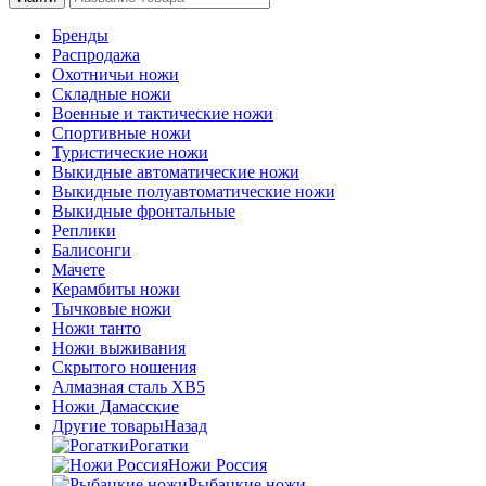
Бренды
Распродажа
Охотничьи ножи
Складные ножи
Военные и тактические ножи
Спортивные ножи
Туристические ножи
Выкидные автоматические ножи
Выкидные полуавтоматические ножи
Выкидные фронтальные
Реплики
Балисонги
Мачете
Керамбиты ножи
Тычковые ножи
Ножи танто
Ножи выживания
Скрытого ношения
Алмазная сталь ХВ5
Ножи Дамасские
Другие товары
Назад
Рогатки
Ножи Россия
Рыбацкие ножи