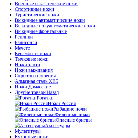
Военные и тактические ножи
Спортивные ножи
Туристические ножи
Выкидные автоматические ножи
Выкидные полуавтоматические ножи
Выкидные фронтальные
Реплики
Балисонги
Мачете
Керамбиты ножи
Тычковые ножи
Ножи танто
Ножи выживания
Скрытого ношения
Алмазная сталь ХВ5
Ножи Дамасские
Другие товары
Назад
Рогатки
Ножи Россия
Рыбацкие ножи
Филейные ножи
Опасные бритвы
Аксессуары
Мультитулы
Кухонные ножи