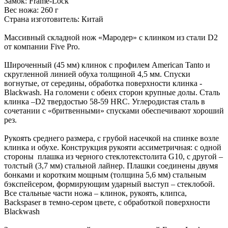
Замок: Frame-Lock
Вес ножа: 260 г
Страна изготовитель: Китай
Массивный складной нож «Мародер» с клинком из стали D2
от компании Five Pro.
Широченный (45 мм) клинок с профилем American Tanto и
скругленной линией обуха толщиной 4,5 мм. Спуски
вогнутые, от середины, обработка поверхности клинка -
Blackwash. На голомени с обеих сторон крупные долы. Сталь
клинка –D2 твердостью 58-59 HRC. Углеродистая сталь в
сочетании с «бритвенными» спусками обеспечивают хороший
рез.
Рукоять среднего размера, с грубой насечкой на спинке возле
клинка и обухе. Конструкция рукояти ассиметричная: с одной
стороны плашка из черного стеклотекстолита G10, с другой –
толстый (3,7 мм) стальной лайнер. Плашки соединены двумя
бонками и коротким мощным (толщина 5,6 мм) стальным
бэкспейсером, формирующим ударный выступ – стеклобой.
Все стальные части ножа – клинок, рукоять, клипса,
Backspaser в темно-сером цвете, с обработкой поверхности
Blackwash