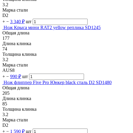
3.2
Марка стали
D2
+
−
3 340 ₽
шт
Нож Крыса мини RAT2 yellow реплика SD1245
Общая длина
177
Длина клинка
74
Толщина клинка
3.2
Марка стали
AUS8
+
−
990 ₽
шт
Нож флиппер Five Pro Юнкер black сталь D2 SD1480
Общая длина
205
Длина клинка
85
Толщина клинка
3.2
Марка стали
D2
+
−
1 590 ₽
шт