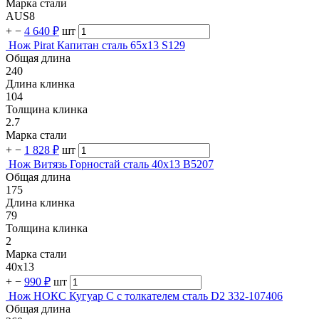
Марка стали
AUS8
+
−
4 640 ₽
шт
Нож Pirat Капитан сталь 65х13 S129
Общая длина
240
Длина клинка
104
Толщина клинка
2.7
Марка стали
+
−
1 828 ₽
шт
Нож Витязь Горностай сталь 40х13 B5207
Общая длина
175
Длина клинка
79
Толщина клинка
2
Марка стали
40х13
+
−
990 ₽
шт
Нож НОКС Кугуар С с толкателем сталь D2 332-107406
Общая длина