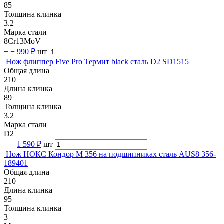
85
Толщина клинка
3.2
Марка стали
8Cr13MoV
+
−
990 ₽
шт
Нож флиппер Five Pro Термит black сталь D2 SD1515
Общая длина
210
Длина клинка
89
Толщина клинка
3.2
Марка стали
D2
+
−
1 590 ₽
шт
Нож НОКС Кондор М 356 на подшипниках сталь AUS8 356-
189401
Общая длина
210
Длина клинка
95
Толщина клинка
3