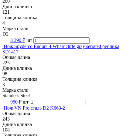
260
Длина клинка
121
Толщина клинка
4
Марка стали
D2
+
−
8 390 ₽
шт
Нож Spyderco Endura 4 Wharncliffe gray serrated реплика
SD1417
Общая длина
225
Длина клинка
98
Толщина клинка
3
Марка стали
Stainless Steel
+
−
950 ₽
шт
Нож VN Pro сталь D2 K663-2
Общая длина
243
Длина клинка
108
Толщина клинка