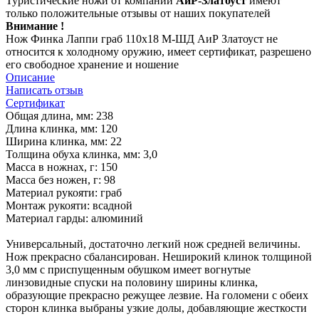
Туристические ножи от компании
АиР-Златоуст
имеют
только положительные отзывы от наших покупателей
Внимание !
Нож Финка Лаппи граб 110х18 М-ШД АиР Златоуст не
относится к холодному оружию, имеет сертификат, разрешено
его свободное хранение и ношение
Описание
Написать отзыв
Сертификат
Общая длина, мм: 238
Длина клинка, мм: 120
Ширина клинка, мм: 22
Толщина обуха клинка, мм: 3,0
Масса в ножнах, г: 150
Масса без ножен, г: 98
Материал рукояти: граб
Монтаж рукояти: всадной
Материал гарды: алюминий
Универсальный, достаточно легкий нож средней величины.
Нож прекрасно сбалансирован. Неширокий клинок толщиной
3,0 мм с приспущенным обушком имеет вогнутые
линзовидные спуски на половину ширины клинка,
образующие прекрасно режущее лезвие. На голомени с обеих
сторон клинка выбраны узкие долы, добавляющие жесткости