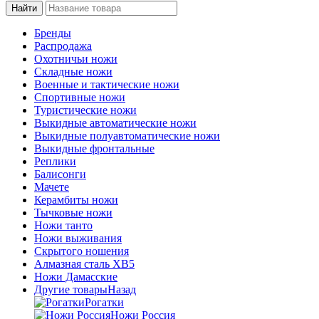
Бренды
Распродажа
Охотничьи ножи
Складные ножи
Военные и тактические ножи
Спортивные ножи
Туристические ножи
Выкидные автоматические ножи
Выкидные полуавтоматические ножи
Выкидные фронтальные
Реплики
Балисонги
Мачете
Керамбиты ножи
Тычковые ножи
Ножи танто
Ножи выживания
Скрытого ношения
Алмазная сталь ХВ5
Ножи Дамасские
Другие товары
Назад
Рогатки
Ножи Россия