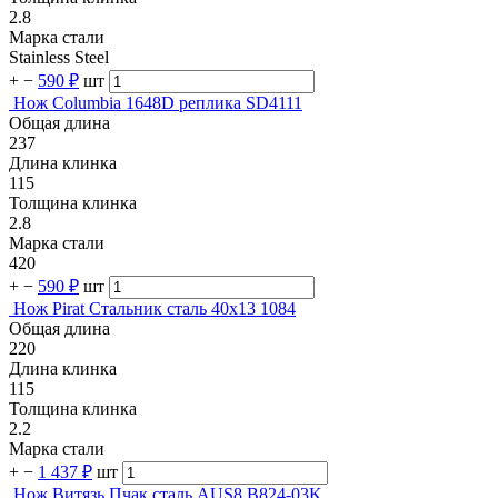
2.8
Марка стали
Stainless Steel
+
−
590 ₽
шт
Нож Columbia 1648D реплика SD4111
Общая длина
237
Длина клинка
115
Толщина клинка
2.8
Марка стали
420
+
−
590 ₽
шт
Нож Pirat Стальник сталь 40х13 1084
Общая длина
220
Длина клинка
115
Толщина клинка
2.2
Марка стали
+
−
1 437 ₽
шт
Нож Витязь Пчак сталь AUS8 B824-03K