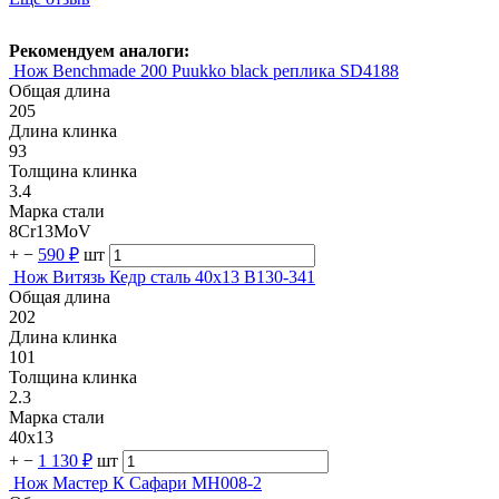
Рекомендуем аналоги:
Нож Benchmade 200 Puukko black реплика SD4188
Общая длина
205
Длина клинка
93
Толщина клинка
3.4
Марка стали
8Cr13MoV
+
−
590 ₽
шт
Нож Витязь Кедр сталь 40х13 B130-341
Общая длина
202
Длина клинка
101
Толщина клинка
2.3
Марка стали
40х13
+
−
1 130 ₽
шт
Нож Мастер К Сафари MH008-2