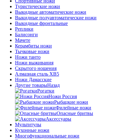
Спортивные ножи
Туристические ножи
Выкидные автоматические ножи
Выкидные полуавтоматические ножи
Выкидные фронтальные
Реплики
Балисонги
Мачете
Керамбиты ножи
Тычковые ножи
Ножи танто
Ножи выживания
Скрытого ношения
Алмазная сталь ХВ5
Ножи Дамасские
Другие товары
Назад
Рогатки
Ножи Россия
Рыбацкие ножи
Филейные ножи
Опасные бритвы
Аксессуары
Мультитулы
Кухонные ножи
Многофункциональные ножи