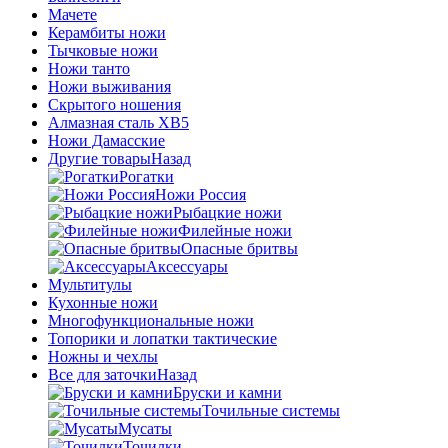
Мачете
Керамбиты ножи
Тычковые ножи
Ножи танто
Ножи выживания
Скрытого ношения
Алмазная сталь ХВ5
Ножи Дамасские
Другие товары
Назад
Рогатки
Ножи Россия
Рыбацкие ножи
Филейные ножи
Опасные бритвы
Аксессуары
Мультитулы
Кухонные ножи
Многофункциональные ножи
Топорики и лопатки тактические
Ножны и чехлы
Все для заточки
Назад
Бруски и камни
Точильные системы
Мусаты
Точилки