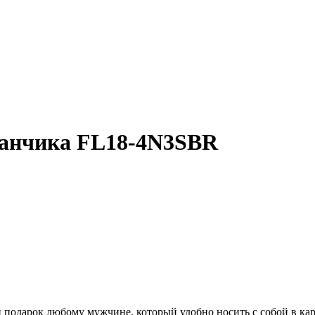
аканчика FL18-4N3SBR
подарок любому мужчине, который удобно носить с собой в кар