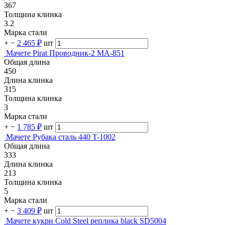
367
Толщина клинка
3.2
Марка стали
+
−
2 465 ₽
шт
Мачете Pirat Проводник-2 МА-851
Общая длина
450
Длина клинка
315
Толщина клинка
3
Марка стали
+
−
1 785 ₽
шт
Мачете Рубака сталь 440 T-1002
Общая длина
333
Длина клинка
213
Толщина клинка
5
Марка стали
+
−
3 409 ₽
шт
Мачете кукри Cold Steel реплика black SD5004