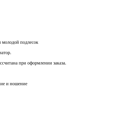
и молодой подлесок
натор.
ассчитана при оформлении заказа.
ние и ношение