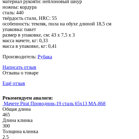
материал рукояти: нейлоновый шнур
ножны: кордура
сталь: 440
твёрдость стали, HRC: 55
особенность: темляк, пила на обухе длиной 18,5 см
упаковка: пакет
размер в упаковке, см: 43 х 7,5 х 3
масса мачете, кг: 0,33
масса в упаковке, кг: 0,41
Производитель:
Рубака
Написать отзыв
Отзывы о товаре
Ещё отзыв
Рекомендуем аналоги:
Мачете Pirat Проводник-19 сталь 65х13 МА-868
Общая длина
465
Длина клинка
300
Толщина клинка
2.5